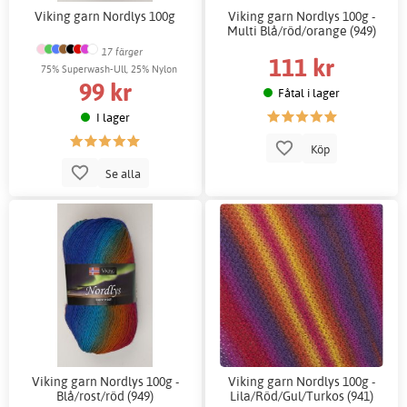
Viking garn Nordlys 100g
Viking garn Nordlys 100g -
Multi Blå/röd/orange (949)
17 färger
111 kr
75% Superwash-Ull, 25% Nylon
99 kr
Fåtal i lager
I lager
Köp
Se alla
Viking garn Nordlys 100g -
Viking garn Nordlys 100g -
Blå/rost/röd (949)
Lila/Röd/Gul/Turkos (941)