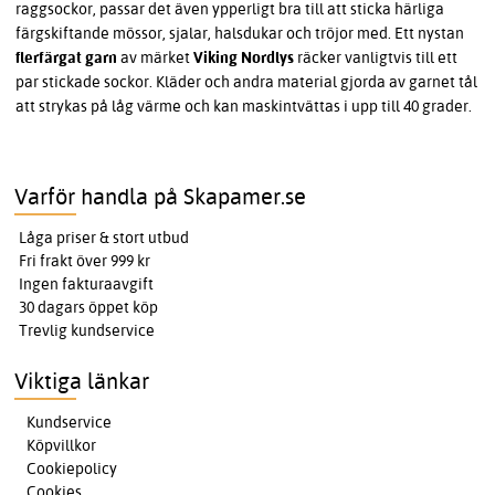
raggsockor, passar det även ypperligt bra till att sticka härliga
färgskiftande mössor, sjalar, halsdukar och tröjor med. Ett nystan
flerfärgat garn
av märket
Viking Nordlys
räcker vanligtvis till ett
par stickade sockor. Kläder och andra material gjorda av garnet tål
att strykas på låg värme och kan maskintvättas i upp till 40 grader.
Varför handla på Skapamer.se
Låga priser & stort utbud
Fri frakt över 999 kr
Ingen fakturaavgift
30 dagars öppet köp
Trevlig kundservice
Viktiga länkar
Kundservice
Köpvillkor
Cookiepolicy
Cookies