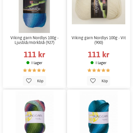
Viking garn Nordlys 100g -
Viking garn Nordlys 100g - Vit
Ljusblå/mörkblå (927)
(900)
111 kr
111 kr
I lager
I lager
Köp
Köp