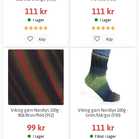
111 kr
111 kr
I lager
I lager
Köp
Köp
Viking garn Nordlys 100g -
Viking garn Nordlys 100g -
Blå/Brun/Röd (952)
Grön/blå/gul (930)
99 kr
111 kr
I lager
Fåtal i lager