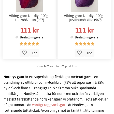
Viking garn Nordlys 100g -
Viking garn Nordlys 100g -
Lila/röd/brun (957)
Ljuslila/mörklila (969)
111 kr
111 kr
Beställningsvara
Beställningsvara
Köp
Köp
Visar
1-26
av totalt
26
produkter
Nordlys-garn
är ett superhärligt flerfärgat
melerat garn
i en
blandning av ullfibrer och nylonfibrer (75% ull superwash & 25%
nylon) och finns tillgängligt i cirka femton olika sprakande
multifärger. Nordlys är norska för norrsken och det är verkligen
magiskt färgskiftande norrskensgarn vi pratar om. Trots att det är
något tunnare än
vanligt raggsocksgarn
är Nordlys-garn
fortfarande lättstickat. Även om garnet är tänkt till lite tunnare