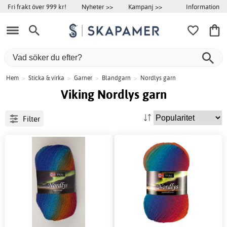
Information
Fri frakt över 999 kr!
Nyheter >>
Kampanj >>
Hem
>
Sticka & virka
>
Garner
>
Blandgarn
>
Nordlys garn
Viking Nordlys garn
Filter