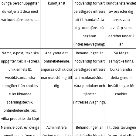
övriga personuppgifter
kundtjänst
nödvändig för vårt
kundtjänstärende
du väljer att dela med
berättigade intresse
av oss eller dig
vår kundtjänstpersonal
att tillhandahålla
anses vara
dig kundtjänst på
avhjälp samt
begäran
därefter under 2
(intresseavvägning)
år.
Namn, e-post, tekniska
Analysera ditt
Behandlingen är
Så länge
uppgifter, t.ex. IP-adress,
onlinebeteende,
nödvändig för vårt
samtycke finns.
unik enhets ID,
anpassa och skicka
berättigade intresse
Du kan ändra
webbläsare, andra
marknadsföring till
att marknadsföra
detta genom
uppgifter från cookies
dig
våra produkter och
inställningar för
eller liknande
tjänster
cookies
spårningsteknik,
(intresseavvägning).
onlinebeteende, t.ex.
vilka produkter du köpt
Namn, e-post, ev. övriga
Administrera
Behandlingen är
Till dess tävlinge
uppgifter du lämnar i
tävlingar du väljer
nödvändig för vårt
är avslutad eller