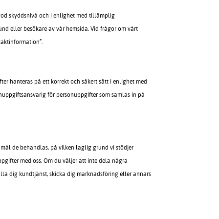
 god skyddsnivå och i enlighet med tillämplig
und eller besökare av vår hemsida. Vid frågor om vårt
taktinformation”.
er hanteras på ett korrekt och säkert sätt i enlighet med
rsonuppgiftsansvarig för personuppgifter som samlas in på
amål de behandlas, på vilken laglig grund vi stödjer
pgifter med oss. Om du väljer att inte dela några
ålla dig kundtjänst, skicka dig marknadsföring eller annars