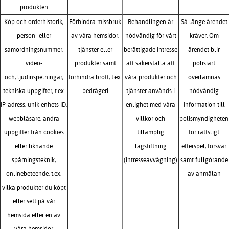
produkten
Köp och orderhistorik,
Förhindra missbruk
Behandlingen är
Så länge ärendet
person- eller
av våra hemsidor,
nödvändig för vårt
kräver. Om
samordningsnummer,
tjänster eller
berättigade intresse
ärendet blir
video-
produkter samt
att säkerställa att
polisiärt
och, ljudinspelningar,
förhindra brott, t.ex.
våra produkter och
överlämnas
tekniska uppgifter, t.ex.
bedrägeri
tjänster används i
nödvändig
IP-adress, unik enhets ID,
enlighet med våra
information till
webbläsare, andra
villkor och
polismyndigheten
uppgifter från cookies
tillämplig
för rättsligt
eller liknande
lagstiftning
efterspel, försvar
spårningsteknik,
(intresseavvägning)
samt fullgörande
onlinebeteende, t.ex.
av anmälan
vilka produkter du köpt
eller sett på vår
hemsida eller en av
våra hemsidor