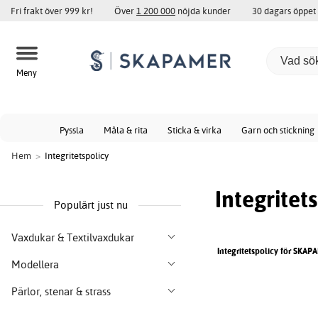
Fri frakt över 999 kr!
Över
1 200 000
nöjda kunder
30 dagars öppet
Meny
Pyssla
Måla & rita
Sticka & virka
Garn och stickning
Hem
>
Integritetspolicy
Integritet
Populärt just nu
Vaxdukar & Textilvaxdukar
Integritetspolicy för SKA
Modellera
Pärlor, stenar & strass