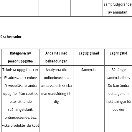
samt fullgörande
av anmälan
våra hemsidor
Kategorier av
Ändamål med
Laglig grund
Lagringstid
personuppgifter
behandlingen
Tekniska uppgifter, t.ex.
Analysera ditt
Samtycke
Så länge
e
IP-adress, unik enhets
onlinebeteende,
samtycke finns.
ID, webbläsare, andra
anpassa och skicka
Du kan ändra
uppgifter från cookies
marknadsföring till
detta genom
eller liknande
dig
inställningar för
spårningsteknik,
cookies
onlinebeteende, t.ex.
vilka produkter du köpt