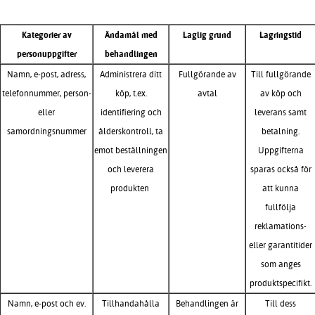
Kategorier av
Ändamål med
Laglig grund
Lagringstid
personuppgifter
behandlingen
Namn, e-post, adress,
Administrera ditt
Fullgörande av
Till fullgörande
telefonnummer, person-
köp, t.ex.
avtal
av köp och
eller
identifiering och
leverans samt
samordningsnummer
ålderskontroll, ta
betalning.
emot beställningen
Uppgifterna
och leverera
sparas också för
produkten
att kunna
fullfölja
reklamations-
eller garantitider
som anges
produktspecifikt.
Namn, e-post och ev.
Tillhandahålla
Behandlingen är
Till dess