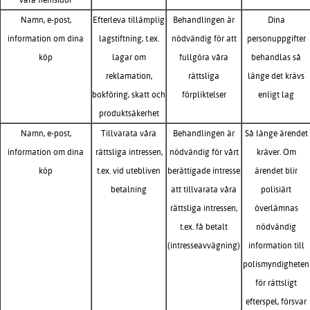
Namn, e-post,
Efterleva tillämplig
Behandlingen är
Dina
information om dina
lagstiftning, t.ex.
nödvändig för att
personuppgifter
köp
lagar om
fullgöra våra
behandlas så
reklamation,
rättsliga
länge det krävs
bokföring, skatt och
förpliktelser
enligt lag
produktsäkerhet
Namn, e-post,
Tillvarata våra
Behandlingen är
Så länge ärendet
information om dina
rättsliga intressen,
nödvändig för vårt
kräver. Om
köp
t.ex. vid utebliven
berättigade intresse
ärendet blir
betalning
att tillvarata våra
polisiärt
rättsliga intressen,
överlämnas
t.ex. få betalt
nödvändig
(intresseavvägning)
information till
polismyndigheten
för rättsligt
efterspel, försvar