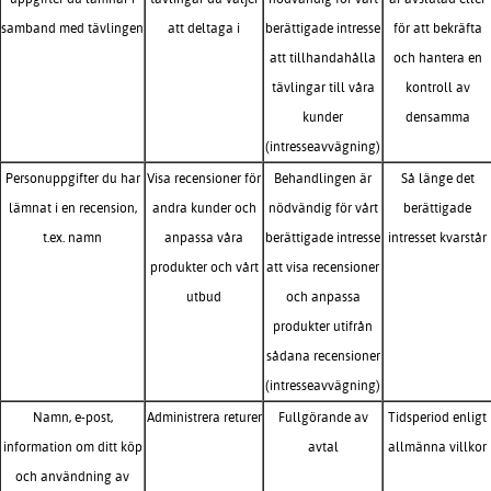
samband med tävlingen
att deltaga i
berättigade intresse
för att bekräfta
att tillhandahålla
och hantera en
tävlingar till våra
kontroll av
kunder
densamma
(intresseavvägning)
Personuppgifter du har
Visa recensioner för
Behandlingen är
Så länge det
lämnat i en recension,
andra kunder och
nödvändig för vårt
berättigade
t.ex. namn
anpassa våra
berättigade intresse
intresset kvarstår
produkter och vårt
att visa recensioner
utbud
och anpassa
produkter utifrån
sådana recensioner
(intresseavvägning)
Namn, e-post,
Administrera returer
Fullgörande av
Tidsperiod enligt
information om ditt köp
avtal
allmänna villkor
och användning av