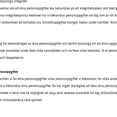
rsonliga integritet
”) värnar om att dina personuppgifter ska behandlas på ett integritetssäkert sätt med
nna integritetspolicy beskriver hur vi behandlar personuppgifter om dig som är vår k
tid välkommen att kontakta oss. Kontaktuppgifter framgår nedan under rubriken ”Kon
g för behandlingen av dina personuppgifter och därför ansvariga för att dina uppgift
 säljer produkter under flera olika varumärken och via flera olika hemsidor. Vi är pe
 och skapemer.no.
rsonuppgifter
rifrån vi får dina personuppgifter, vilka personuppgifter vi behandlar, för vilka änd
 vi behandlar dina personuppgifter. Du har ingen skyldighet att dela dina personup
mer vi dock inte ha möjlighet att sälja eller leverera produkter till dig, tillhandah
tt tillhandahålla våra tjänster.