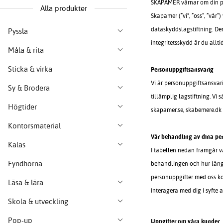
SKAPAMER värnar om din pe
Alla produkter
Skapamer (”vi", ”oss”, ”vår
dataskyddslagstiftning. De
Pyssla
integritetsskydd är du all
Måla & rita
Sticka & virka
Personuppgiftsansvarig
Vi är personuppgiftsansvari
Sy & Brodera
tillämplig lagstiftning. Vi
Högtider
skapamer.se, skabemere.dk
Kontorsmaterial
Vår behandling av dina pe
Kalas
I tabellen nedan framgår va
Fyndhörna
behandlingen och hur länge
personuppgifter med oss kom
Läsa & lära
interagera med dig i syfte a
Skola & utveckling
Pop-up
Uppgifter om våra kunder