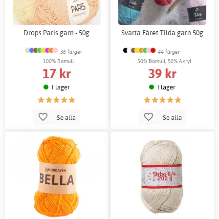
Drops Paris garn - 50g
Svarta Fåret Tilda garn 50g
36 färger
44 färger
100% Bomull
50% Bomull, 50% Akryl
17 kr
39 kr
I lager
I lager
Se alla
Se alla