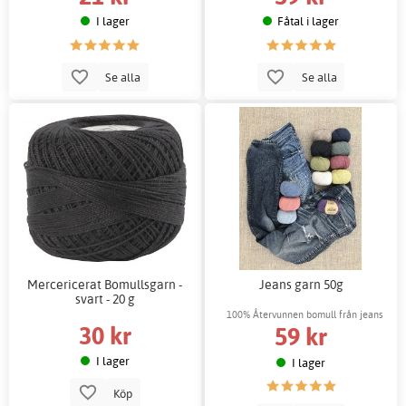
I lager
Fåtal i lager
Se alla
Se alla
Mercericerat Bomullsgarn -
Jeans garn 50g
svart - 20 g
100% Återvunnen bomull från jeans
30 kr
59 kr
I lager
I lager
Köp