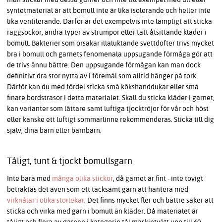
syntetmaterial är att bomull inte är lika isolerande och heller inte
lika ventilerande. Därför är det exempelvis inte lämpligt att sticka
raggsockor, andra typer av strumpor eller tätt åtsittande kläder i
bomull. Bakterier som orsakar illaluktande svettdofter trivs mycket
bra i bomull och garnets fenomenala uppsugande förmåga gör att
de trivs ännu bättre. Den uppsugande förmågan kan man dock
definitivt dra stor nytta av i föremål som alltid hänger på tork.
Därför kan du med fördel sticka små kökshanddukar eller små
finare bordstrasor i detta materialet. Skall du sticka kläder i garnet,
kan varianter som lättare samt luftiga tjocktröjor för vår och höst
eller kanske ett luftigt sommarlinne rekommenderas. Sticka till dig
själv, dina barn eller barnbarn.
Tåligt, tunt & tjockt bomullsgarn
Inte bara med
många olika stickor
, då garnet är fint - inte tovigt
betraktas det även som ett tacksamt garn att hantera med
virknålar i olika storlekar
. Det finns mycket fler och bättre saker att
sticka och virka med garn i bomull än kläder. Då materialet är
tåligt och flera av garnen i kategorin tål maskintvätt upp till 60