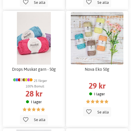
Se alla
Se alla
Drops Muskat garn - 50g
Nova Eko 50g
25 färger
29 kr
100% Bomull
28 kr
I lager
I lager
Se alla
Se alla