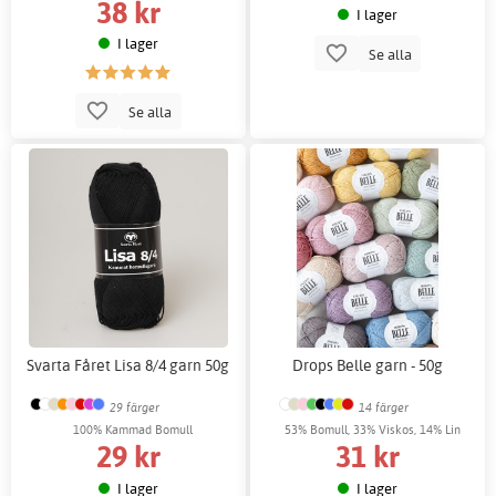
38 kr
I lager
I lager
Se alla
Se alla
Svarta Fåret Lisa 8/4 garn 50g
Drops Belle garn - 50g
29 färger
14 färger
100% Kammad Bomull
53% Bomull, 33% Viskos, 14% Lin
29 kr
31 kr
I lager
I lager