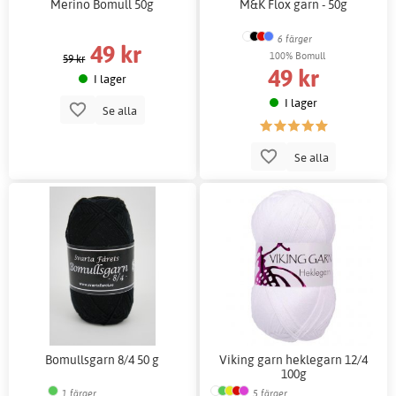
Merino Bomull 50g
M&K Flox garn - 50g
6 färger
49 kr
100% Bomull
59 kr
49 kr
I lager
I lager
Se alla
Se alla
Bomullsgarn 8/4 50 g
Viking garn heklegarn 12/4
100g
1 färger
5 färger