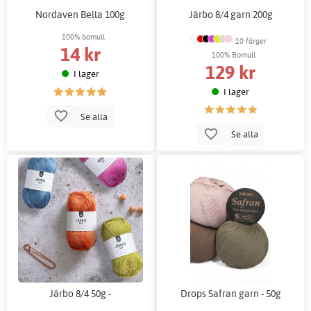
Nordaven Bella 100g
Järbo 8/4 garn 200g
100% bomull
10 färger
14 kr
100% Bomull
129 kr
I lager
I lager
Se alla
Se alla
Järbo 8/4 50g -
Drops Safran garn - 50g