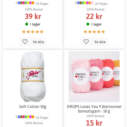
39 färger
26 färger
100% Bomull
100% Bomull
39 kr
22 kr
I lager
I lager
Se alla
Se alla
Soft Cotton 50g
DROPS Loves You 9 återvunnet
bomullsgarn - 50 g
100% Bomull
35 färger
15 kr
100% Bomull