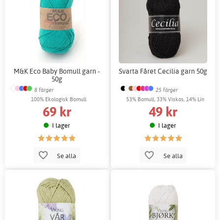
M&K Eco Baby Bomull garn -
Svarta Fåret Cecilia garn 50g
50g
8 färger
25 färger
100% Ekologisk Bomull
53% Bomull, 33% Viskos, 14% Lin
69 kr
49 kr
I lager
I lager
Se alla
Se alla