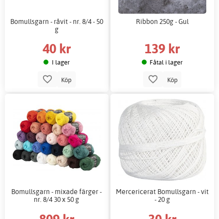
Bomullsgarn - råvit - nr. 8/4 - 50
Ribbon 250g - Gul
g
40 kr
139 kr
I lager
Fåtal i lager
Köp
Köp
Bomullsgarn - mixade färger -
Mercericerat Bomullsgarn - vit
nr. 8/4 30 x 50 g
- 20 g
809 kr
30 kr