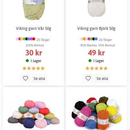
Viking garn Vår 50g
Viking garn Björk 50g
25 färger
26 färger
100% Bomull
50% Bambu, 50% Bomull
30 kr
49 kr
I lager
I lager
Se alla
Se alla