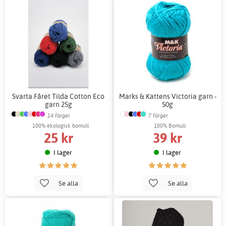
Svarta Fåret Tilda Cotton Eco
Marks & Kattens Victoria garn -
garn 25g
50g
14 färger
7 färger
100% ekologisk bomull
100% Bomull
25 kr
39 kr
I lager
I lager
Se alla
Se alla