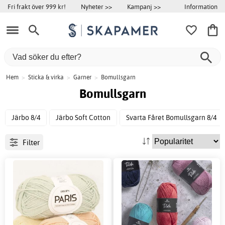
Information
Fri frakt över 999 kr!
Nyheter >>
Kampanj >>
Hem
>
Sticka & virka
>
Garner
>
Bomullsgarn
Bomullsgarn
Järbo 8/4
Järbo Soft Cotton
Svarta Fåret Bomullsgarn 8/4
Filter