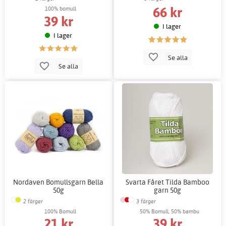
66 kr
100% bomull
39 kr
I lager
I lager
Se alla
Se alla
Nordaven Bomullsgarn Bella
Svarta Fåret Tilda Bamboo
50g
garn 50g
2 färger
3 färger
100% Bomull
50% Bomull, 50% bambu
21 kr
39 kr