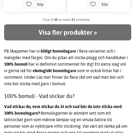
Köp
Köp
Visar
1-48
av totalt
83
produkter
Visa fler produkter »
På Skapamer har vi
billigt bomullsgarn
i flera varianter och i
mängder med färger. Om du gillar att sticka plagg och handdukar i
100% bomull
har vi definitivt sortimentet för dig! Ett extra slag vill
vi gärna slå för
ekologiskt bomullsgarn
som ni också hittar här i
sortiment. Under
Läs mer
finner du flera råd om vad man bör och
inte bör sticka med garn i bomull.
100% bomull - Vad stickar du?
Vad stickar du, vem stickar du åt och vad bör du inte sticka med
100% bomullsgarn?
Bomullsgarnet är allmänt sett som ett
lättstickat garn som månne lämpar sig en smula bättre till
personer som är nybörjare inför stickning. Väl värt att tänka på om
man stickar med dessa garner och inte till exempel med ull eller