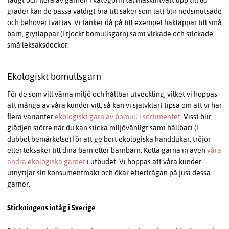
grader kan de passa väldigt bra till saker som lätt blir nedsmutsade
och behöver tvättas. Vi tänker då på till exempel haklappar till små
barn, grytlappar (i tjockt bomullsgarn) samt virkade och stickade
små leksaksdockor.
Ekologiskt bomullsgarn
För de som vill värna miljö och hållbar utveckling, vilket vi hoppas
att många av våra kunder vill, så kan vi självklart tipsa om att vi har
flera varianter
ekologiskt garn av bomull i sortimentet
. Visst blir
glädjen större när du kan sticka miljövänligt samt hållbart (i
dubbel bemärkelse) för att ge bort ekologiska handdukar, tröjor
eller leksaker till dina barn eller barnbarn. Kolla gärna in även
våra
andra ekologiska garner
i utbudet. Vi hoppas att våra kunder
utnyttjar sin konsumentmakt och ökar efterfrågan på just dessa
garner.
Stickningens intåg i Sverige