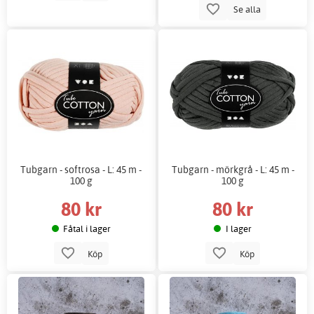
Se alla
Tubgarn - softrosa - L: 45 m -
Tubgarn - mörkgrå - L: 45 m -
100 g
100 g
80 kr
80 kr
Fåtal i lager
I lager
Köp
Köp