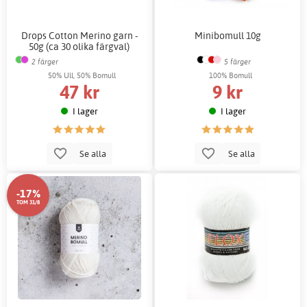
Drops Cotton Merino garn -
Minibomull 10g
50g (ca 30 olika färgval)
2 färger
5 färger
50% Ull, 50% Bomull
100% Bomull
47 kr
9 kr
I lager
I lager
Se alla
Se alla
-17%
TOM 31/8