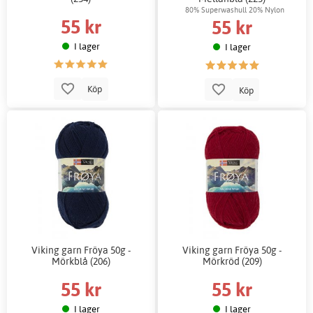
80% Superwashull 20% Nylon
55 kr
55 kr
I lager
I lager
Köp
Köp
Viking garn Fröya 50g -
Viking garn Fröya 50g -
Mörkblå (206)
Mörkröd (209)
55 kr
55 kr
I lager
I lager