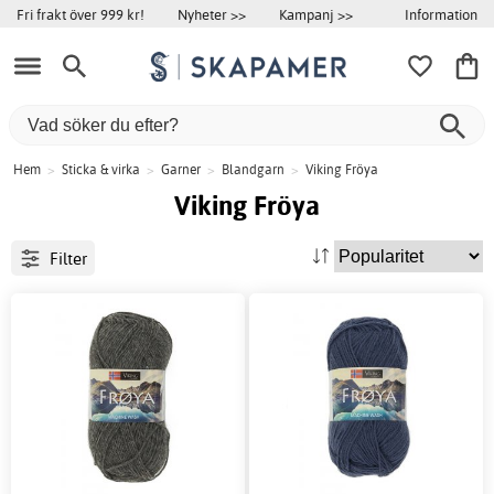
Information
Fri frakt över 999 kr!
Nyheter >>
Kampanj >>
Hem
>
Sticka & virka
>
Garner
>
Blandgarn
>
Viking Fröya
Viking Fröya
Filter