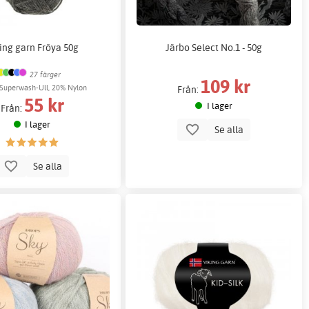
ing garn Fröya 50g
Järbo Select No.1 - 50g
27 färger
109 kr
Superwash-Ull, 20% Nylon
Från:
55 kr
I lager
Från:
I lager
Se alla
Se alla