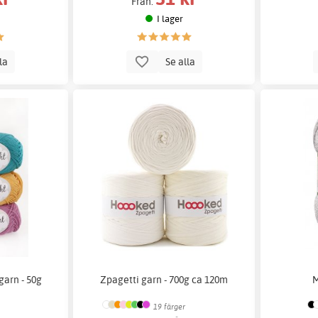
Från:
I lager
lla
Se alla
garn - 50g
Zpagetti garn - 700g ca 120m
M
19 färger