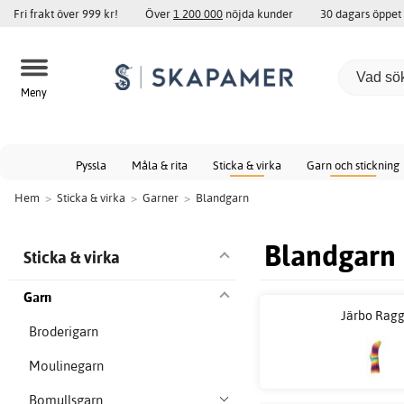
Fri frakt över 999 kr!
Över
1 200 000
nöjda kunder
30 dagars öppet
Meny
Pyssla
Måla & rita
Sticka & virka
Garn och stickning
Hem
>
Sticka & virka
>
Garner
>
Blandgarn
Blandgarn
Sticka & virka
Garn
Järbo Ragg
Broderigarn
Moulinegarn
Bomullsgarn