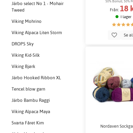
50% Bomull, 50% P
Järbo select No 1 - Mohair
18 
Från:
Tweed
I lager
Viking Mohrino
Viking Alpaca Liten Storm
Se a
DROPS Sky
Viking Kid-Silk
Viking Bjørk
Järbo Hooked Ribbon XL
Tencel blow garn
Järbo Bambu Raggi
Viking Alpaca Maya
Svarta Fåret Kim
Nordaven Sockga