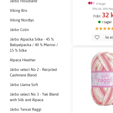
Järbo Hosuband
4 färger
70% Ull, 30% Po
Viking Bris
32 
Från:
Viking Nordlys
I lager
Järbo Colin
Se a
Järbo Alpacka Silke - 45 %
Babyalpacka / 40 % Merino /
15 % Silke
Alpaca Heather
Järbo select No 2 - Recycled
Cashmere Blend
Järbo Llama Soft
Järbo select No 3 - Yak Blend
with Silk and Alpaca
Järbo Tencel Raggi