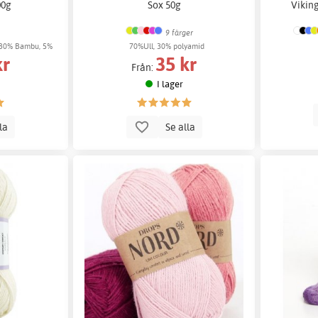
00g
Sox 50g
Vikin
9 färger
 30% Bambu, 5%
70%Ull, 30% polyamid
kr
35 kr
Från:
I lager
lla
Se alla