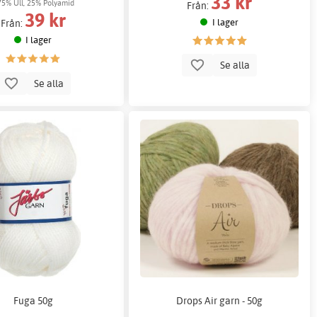
33 kr
75% Ull, 25% Polyamid
Från:
39 kr
I lager
Från:
I lager
Se alla
Se alla
Fuga 50g
Drops Air garn - 50g