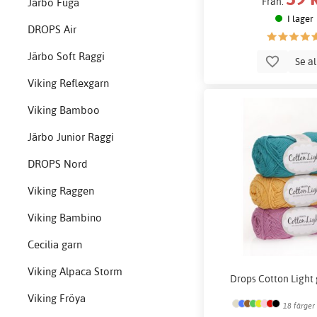
Från:
Järbo Fuga
I lager
DROPS Air
Järbo Soft Raggi
Se a
Viking Reflexgarn
Viking Bamboo
Järbo Junior Raggi
DROPS Nord
Viking Raggen
Viking Bambino
Cecilia garn
Viking Alpaca Storm
Drops Cotton Light 
Viking Fröya
18 färger