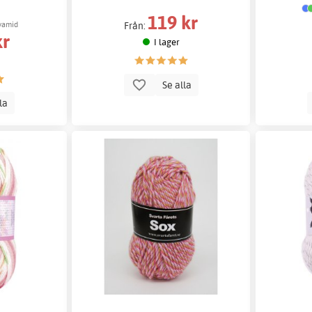
119 kr
lyamid
Från:
kr
I lager
Se alla
lla