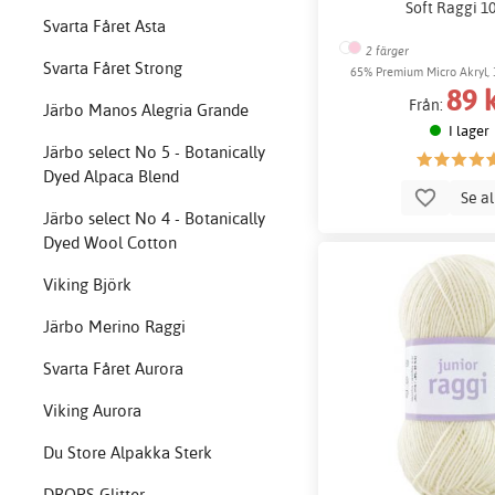
Soft Raggi 1
Svarta Fåret Asta
2 färger
Svarta Fåret Strong
65% Premium Micro Akryl,
89 
Polyester
Från:
Järbo Manos Alegria Grande
I lager
Järbo select No 5 - Botanically
Dyed Alpaca Blend
Se a
Järbo select No 4 - Botanically
Dyed Wool Cotton
Viking Björk
Järbo Merino Raggi
Svarta Fåret Aurora
Viking Aurora
Du Store Alpakka Sterk
DROPS Glitter