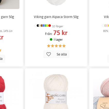
a garn 50g
Viking garn Alpaca Storm 50g
Vik
32 färger
75 kr
os, 14% Lin
80% 
Från:
kr
I lager
Se alla
lla