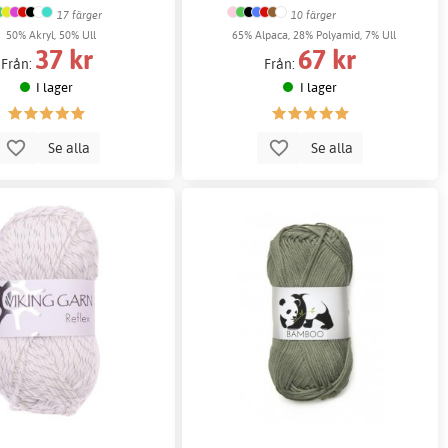
17 färger
10 färger
50% Akryl, 50% Ull
65% Alpaca, 28% Polyamid, 7% Ull
37 kr
67 kr
Från:
Från:
I lager
I lager
Se alla
Se alla