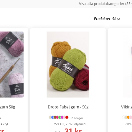
Visa alla produktkategorier (85 s
Produkter: 96 st
 garn 50g
Drops Fabel garn - 50g
Vikin
r
36 färger
 Akryl
75% Ull, 25% Polyamid
60% 
kr
31 kr