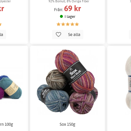
olyester
92% Bomull, 8% Övriga Fiber
kr
69 kr
Från:
I lager
lla
Se alla
rn 100g
Sox 150g