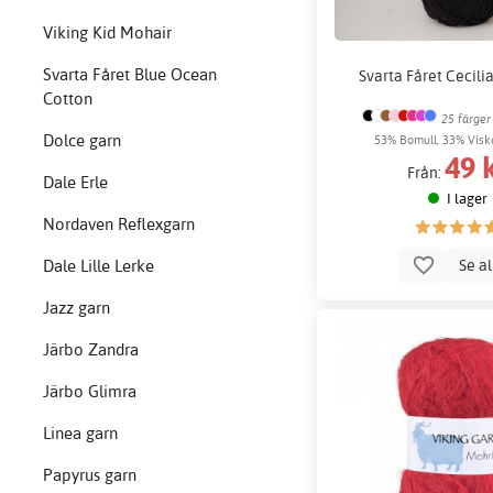
Viking Kid Mohair
Svarta Fåret Blue Ocean
Svarta Fåret Cecili
Cotton
25 färger
Dolce garn
53% Bomull, 33% Visk
49 
Från:
Dale Erle
I lager
Nordaven Reflexgarn
Se a
Dale Lille Lerke
Jazz garn
Järbo Zandra
Järbo Glimra
Linea garn
Papyrus garn