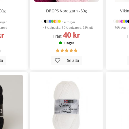
 50g
DROPS Nord garn - 50g
Viki
ärger
14 färger
yamid
45% alpacka, 30% polyamid, 25% ull
70% Austr
kr
40 kr
Från:
I lager
lla
Se alla