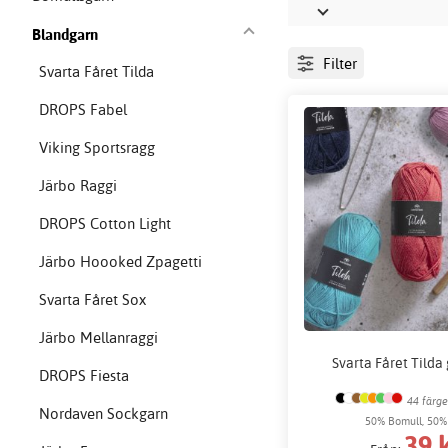
Blandgarn
Filter
Svarta Fåret Tilda
DROPS Fabel
Viking Sportsragg
Järbo Raggi
DROPS Cotton Light
Järbo Hoooked Zpagetti
Svarta Fåret Sox
Järbo Mellanraggi
Svarta Fåret Tilda
DROPS Fiesta
44 färge
Nordaven Sockgarn
50% Bomull, 50%
39 