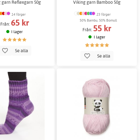
g garn Reflexgarn 50g
Viking garn Bamboo 50g
14 färger
23 färger
65 kr
50% Bambu, 50% Bomull
Från:
55 kr
Från:
I lager
I lager
Se alla
Se alla