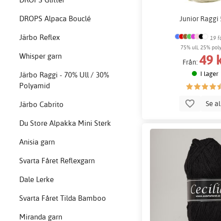
DROPS Alpaca Bouclé
Junior Raggi
Järbo Reflex
19 f
75% ull, 25% pol
49 
Whisper garn
Från:
I lager
Järbo Raggi - 70% Ull / 30%
Polyamid
Se a
Järbo Cabrito
Du Store Alpakka Mini Sterk
Anisia garn
Svarta Fåret Reflexgarn
Dale Lerke
Svarta Fåret Tilda Bamboo
Miranda garn