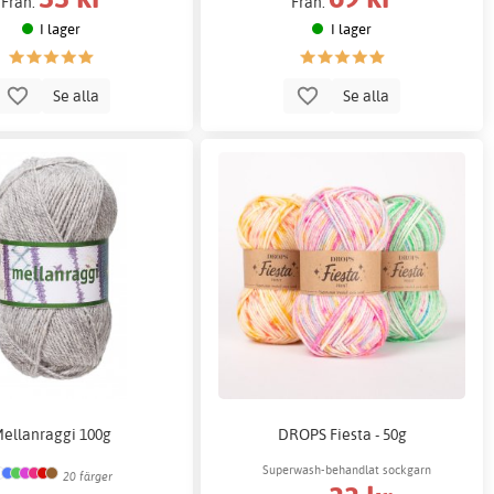
Från:
Från:
I lager
I lager
Se alla
Se alla
ellanraggi 100g
DROPS Fiesta - 50g
Superwash-behandlat sockgarn
20 färger