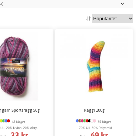
t)
g garn Sportsragg 50g
Raggi 100g
48 färger
15 färger
Ull, 20% Nylon, 20% Akryl
70% Ull, 30% Polyamid
33 kr
69 kr