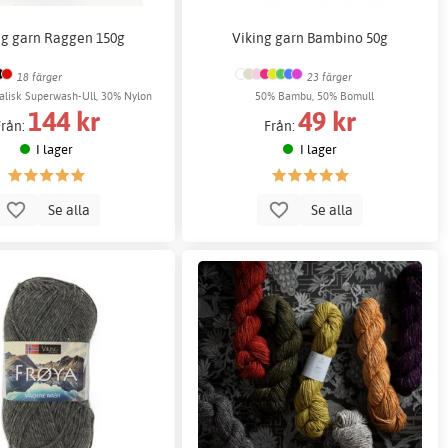
ng garn Raggen 150g
Viking garn Bambino 50g
18 färger
23 färger
alisk Superwash-Ull, 30% Nylon
50% Bambu, 50% Bomull
144 kr
49 kr
Från:
Från:
I lager
I lager
Se alla
Se alla