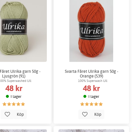
Fåret Ulrika garn 50g -
Svarta Fåret Ulrika garn 50g -
Ljusgrön (91)
Orange (539)
100% Superwashed Ull
100% Superwash Ull
48 kr
48 kr
I lager
I lager
Köp
Köp