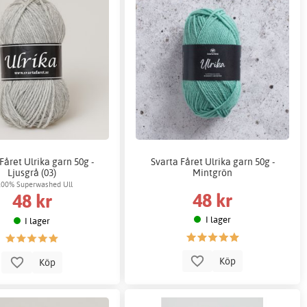
Fåret Ulrika garn 50g -
Svarta Fåret Ulrika garn 50g -
Ljusgrå (03)
Mintgrön
100% Superwashed Ull
48 kr
48 kr
I lager
I lager
Köp
Köp