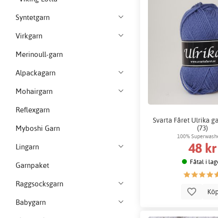
Syntetgarn
Virkgarn
Merinoull-garn
Alpackagarn
Mohairgarn
Reflexgarn
Svarta Fåret Ulrika ga
(73)
Myboshi Garn
100% Superwashe
48 kr
Lingarn
Fåtal i lag
Garnpaket
Raggsocksgarn
Kö
Babygarn