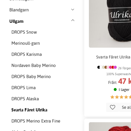
Blandgarn
Ullgarn
DROPS Snow
Merinoull-garn
DROPS Karisma
Svarta Fåret Ulrika
Nordaven Baby Merino
26 färge
100% Superwashe
DROPS Baby Merino
47 
Från:
DROPS Lima
I lager
DROPS Alaska
Se a
Svarta Fåret Ulrika
DROPS Merino Extra Fine