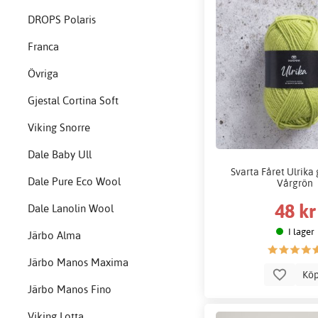
DROPS Polaris
Franca
Övriga
Gjestal Cortina Soft
Viking Snorre
Dale Baby Ull
Svarta Fåret Ulrika 
Dale Pure Eco Wool
Vårgrön
48 kr
Dale Lanolin Wool
I lager
Järbo Alma
Järbo Manos Maxima
Kö
Järbo Manos Fino
Viking Lotta