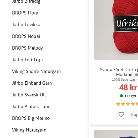
Järbo 2-trådig
DROPS Flora
Järbo Lovikka
DROPS Nepal
DROPS Melody
Järbo Lett-Lopi
Svarta Fåret Ulrika 
Viking Snorre Naturgarn
Mörkröd (4
100% Superwashe
Järbo Einband Garn
48 kr
Järbo Svensk Ull
I lager
Järbo Alafoss Lopi
Kö
DROPS Big Merino
Viking Naturgarn