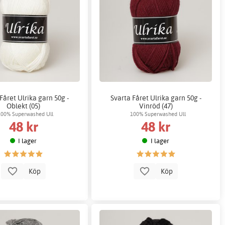
Fåret Ulrika garn 50g -
Svarta Fåret Ulrika garn 50g -
Oblekt (05)
Vinröd (47)
100% Superwashed Ull
100% Superwashed Ull
48 kr
48 kr
I lager
I lager
Köp
Köp