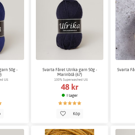
garn 50g -
Svarta Fåret Ulrika garn 50g -
Svarta Få
)
Marinblå (67)
d Ull
100% Superwashed Ull
48 kr
I lager
p
Köp