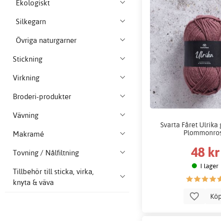
Ekologiskt
Silkegarn
Övriga naturgarner
Stickning
Virkning
Broderi-produkter
Vävning
Svarta Fåret Ulrika 
Plommonro
Makramé
48 kr
Tovning / Nålfiltning
I lager
Tillbehör till sticka, virka,
knyta & väva
Kö