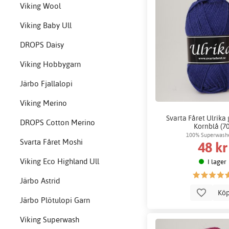
Viking Wool
Viking Baby Ull
DROPS Daisy
Viking Hobbygarn
Järbo Fjallalopi
Viking Merino
Svarta Fåret Ulrika 
DROPS Cotton Merino
Kornblå (70
100% Superwashe
Svarta Fåret Moshi
48 kr
Viking Eco Highland Ull
I lager
Järbo Astrid
Kö
Järbo Plötulopi Garn
Viking Superwash