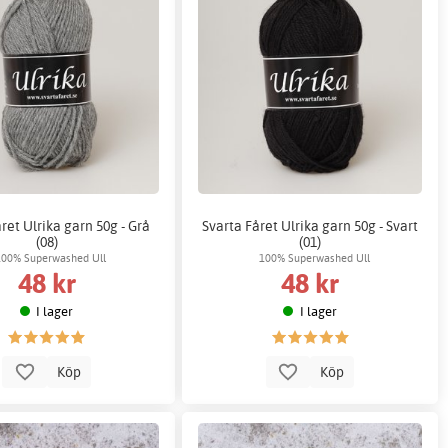
ret Ulrika garn 50g - Grå
Svarta Fåret Ulrika garn 50g - Svart
(08)
(01)
100% Superwashed Ull
100% Superwashed Ull
48 kr
48 kr
I lager
I lager
Köp
Köp