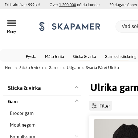
Fri frakt över 999 kr!
Över
1 200 000
nöjda kunder
30 dagars öppet
Meny
Pyssla
Måla & rita
Sticka & virka
Garn och stickning
Hem
>
Sticka & virka
>
Garner
>
Ullgarn
>
Svarta Fåret Ulrika
Ulrika gar
Sticka & virka
Garn
Filter
Broderigarn
Moulinegarn
Bomullsgarn