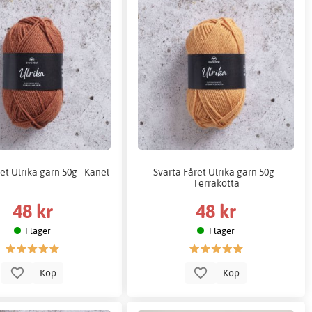
et Ulrika garn 50g - Kanel
Svarta Fåret Ulrika garn 50g -
Terrakotta
48 kr
48 kr
I lager
I lager
Köp
Köp