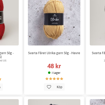
garn 50g -
Svarta Fåret Ulrika garn 50g - Havre
Svarta Få
6)
d Ull
48 kr
I lager
Köp
p