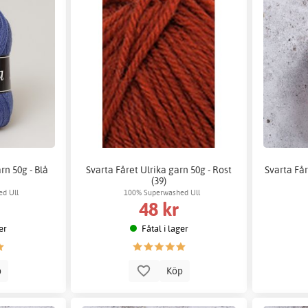
rn 50g - Blå
Svarta Fåret Ulrika garn 50g - Rost
Svarta Får
(39)
d Ull
100% Superwashed Ull
48 kr
er
Fåtal i lager
p
Köp