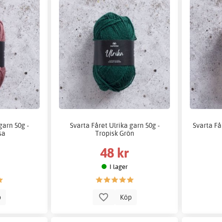
garn 50g -
Svarta Fåret Ulrika garn 50g -
Svarta Få
sa
Tropisk Grön
48 kr
I lager
p
Köp