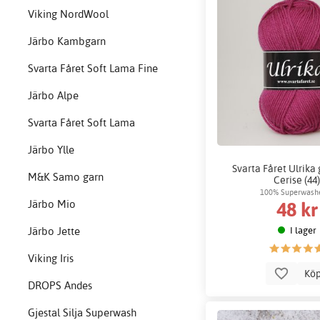
Viking NordWool
Järbo Kambgarn
Svarta Fåret Soft Lama Fine
Järbo Alpe
Svarta Fåret Soft Lama
Järbo Ylle
Svarta Fåret Ulrika 
M&K Samo garn
Cerise (44
100% Superwashe
48 kr
Järbo Mio
I lager
Järbo Jette
Viking Iris
Kö
DROPS Andes
Gjestal Silja Superwash