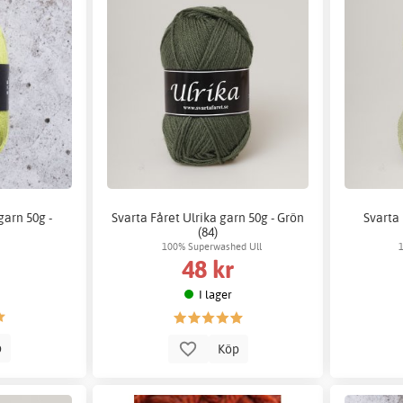
garn 50g -
Svarta Fåret Ulrika garn 50g - Grön
Svarta 
(84)
100% Superwashed Ull
48 kr
I lager
p
Köp