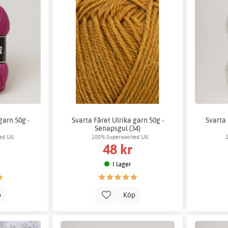
garn 50g -
Svarta Fåret Ulrika garn 50g -
Svarta 
)
Senapsgul (34)
d Ull
100% Superwashed Ull
48 kr
I lager
p
Köp