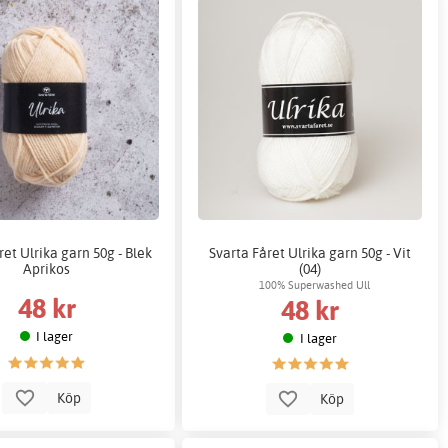
ret Ulrika garn 50g - Blek
Svarta Fåret Ulrika garn 50g - Vit
Aprikos
(04)
100% Superwashed Ull
48 kr
48 kr
I lager
I lager
Köp
Köp