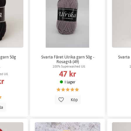
 garn 50g
Svarta Fåret Ulrika garn 50g -
Svarta 
Rosagrå (49)
100% Superwashed Ull
r
47 kr
d Ull
kr
I lager
Köp
lla