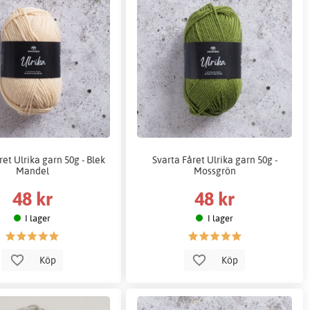
ret Ulrika garn 50g - Blek
Svarta Fåret Ulrika garn 50g -
Mandel
Mossgrön
48 kr
48 kr
I lager
I lager
Köp
Köp