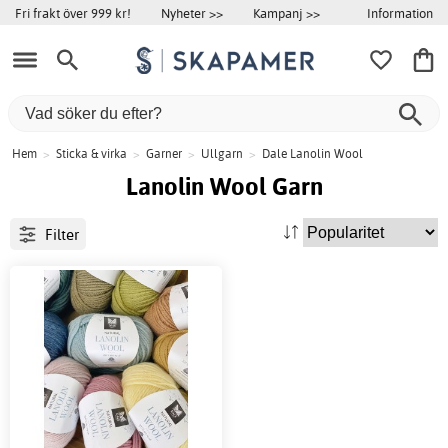
Information
Fri frakt över 999 kr!
Nyheter >>
Kampanj >>
Hem
>
Sticka & virka
>
Garner
>
Ullgarn
>
Dale Lanolin Wool
Lanolin Wool Garn
Filter