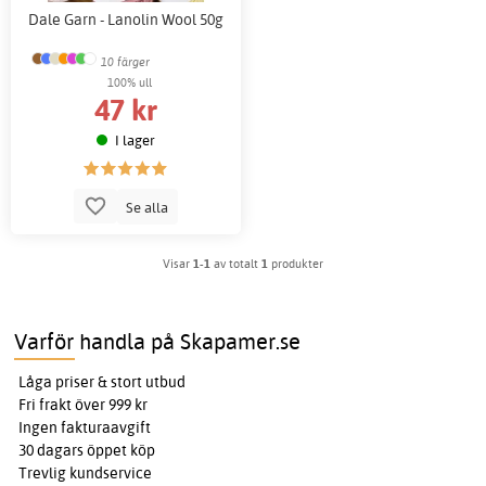
Dale Garn - Lanolin Wool 50g
10 färger
100% ull
47 kr
I lager
Se alla
Visar
1-1
av totalt
1
produkter
Varför handla på Skapamer.se
Låga priser & stort utbud
Fri frakt över 999 kr
Ingen fakturaavgift
30 dagars öppet köp
Trevlig kundservice