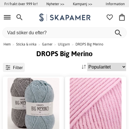
Information
Fri frakt över 999 kr!
Nyheter >>
Kampanj >>
Hem
>
Sticka & virka
>
Garner
>
Ullgarn
>
DROPS Big Merino
DROPS Big Merino
Filter