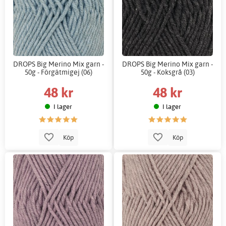
DROPS Big Merino Mix garn -
DROPS Big Merino Mix garn -
50g - Förgätmigej (06)
50g - Koksgrå (03)
48 kr
48 kr
I lager
I lager
Köp
Köp