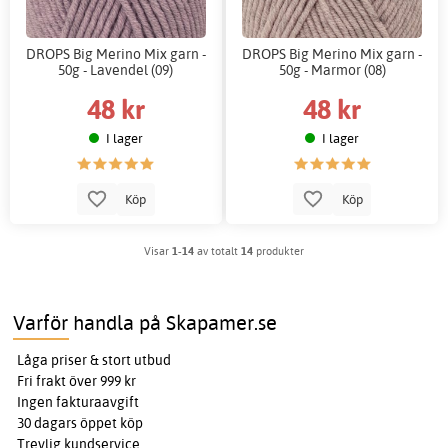
DROPS Big Merino Mix garn -
DROPS Big Merino Mix garn -
50g - Lavendel (09)
50g - Marmor (08)
48 kr
48 kr
I lager
I lager
Köp
Köp
Visar
1-14
av totalt
14
produkter
Varför handla på Skapamer.se
Låga priser & stort utbud
Fri frakt över 999 kr
Ingen fakturaavgift
30 dagars öppet köp
Trevlig kundservice