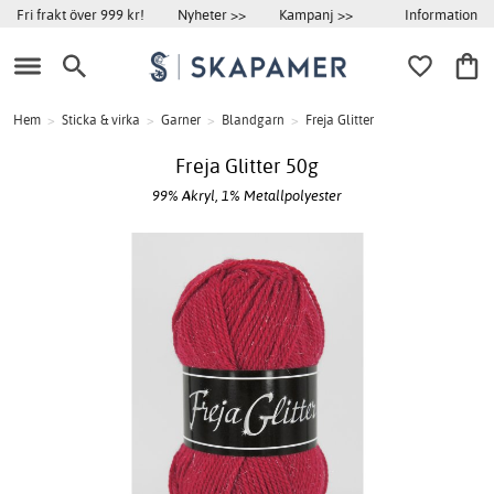
Information
Fri frakt över 999 kr!
Nyheter >>
Kampanj >>
Hem
>
Sticka & virka
>
Garner
>
Blandgarn
>
Freja Glitter
Freja Glitter 50g
99% Akryl, 1% Metallpolyester