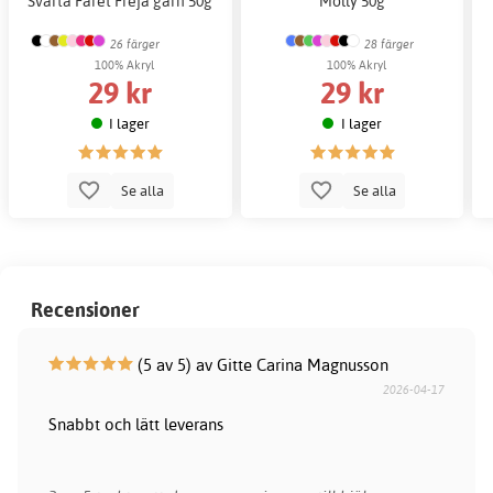
Svarta Fåret Freja garn 50g
Molly 50g
26 färger
28 färger
100% Akryl
100% Akryl
29 kr
29 kr
I lager
I lager
Se alla
Se alla
Recensioner
(5 av 5) av Gitte Carina Magnusson
2026-04-17
Snabbt och lätt leverans