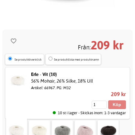
209
kr
Från:
Se produktöverblick
Se produktlista med produktnamn
Erle - Vit (10)
56% Mohair, 26% Silke, 18% Ull
Artikel: 66967. PG: M32
209 kr
10 st i lager - Skickas inom: 1-3 vardagar