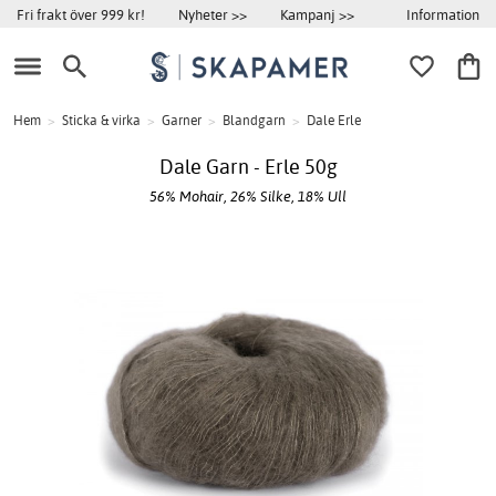
Information
Fri frakt över 999 kr!
Nyheter >>
Kampanj >>
Hem
>
Sticka & virka
>
Garner
>
Blandgarn
>
Dale Erle
Dale Garn - Erle 50g
56% Mohair, 26% Silke, 18% Ull