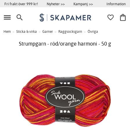
Information
Fri frakt över 999 kr!
Nyheter >>
Kampanj >>
Hem
>
Sticka & virka
>
Garner
>
Raggsocksgarn
>
Övriga
Strumpgarn - röd/orange harmoni - 50 g