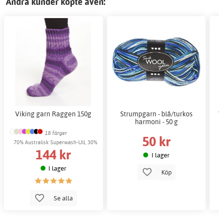
Andra kunder köpte även:
Viking garn Raggen 150g
Strumpgarn - blå/turkos
harmoni - 50 g
18 färger
50 kr
70% Australisk Superwash-Ull, 30%
144 kr
Nylon
I lager
I lager
Köp
Se alla