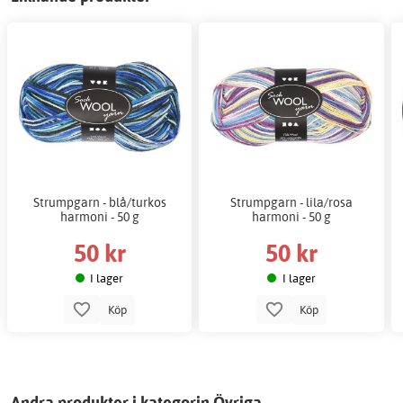
Strumpgarn - blå/turkos
Strumpgarn - lila/rosa
harmoni - 50 g
harmoni - 50 g
50 kr
50 kr
I lager
I lager
Köp
Köp
Andra produkter i kategorin Övriga