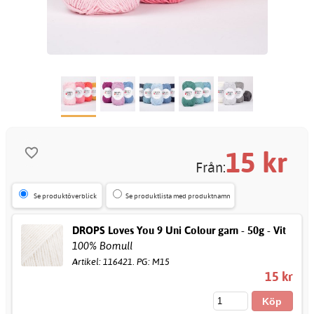
15
kr
Från:
Se produktöverblick
Se produktlista med produktnamn
DROPS Loves You 9 Uni Colour garn - 50g - Vit
100% Bomull
Artikel: 116421. PG: M15
15 kr