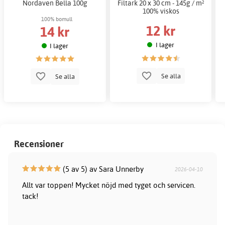
Nordaven Bella 100g
Filtark 20 x 30 cm - 145g / m²
100% viskos
100% bomull
12 kr
14 kr
I lager
I lager
Se alla
Se alla
Recensioner
(5 av 5) av Sara Unnerby
2026-04-10
Allt var toppen! Mycket nöjd med tyget och servicen.
tack!