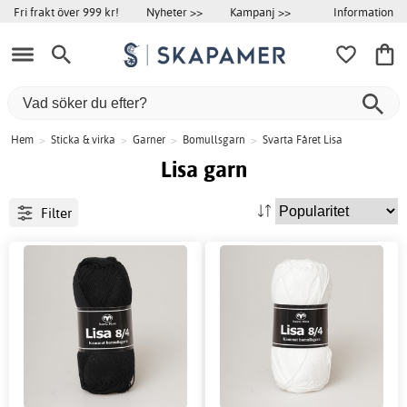
Information
Fri frakt över 999 kr!
Nyheter >>
Kampanj >>
Hem
>
Sticka & virka
>
Garner
>
Bomullsgarn
>
Svarta Fåret Lisa
Lisa garn
Filter