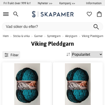
Information
Fri frakt över 999 kr!
Nyheter >>
Kampanj >>
Hem
>
Sticka & virka
>
Garner
>
Syntetgarn
>
Akrylgarn
>
Viking Pleddgarn
Viking Pleddgarn
Filter