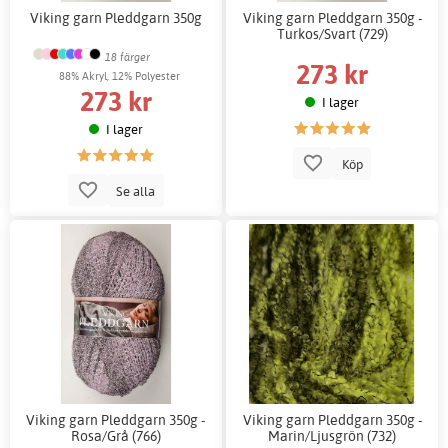
Viking garn Pleddgarn 350g
Viking garn Pleddgarn 350g -
Turkos/Svart (729)
18 färger
273 kr
88% Akryl, 12% Polyester
273 kr
I lager
I lager
Köp
Se alla
Viking garn Pleddgarn 350g -
Viking garn Pleddgarn 350g -
Rosa/Grå (766)
Marin/Ljusgrön (732)