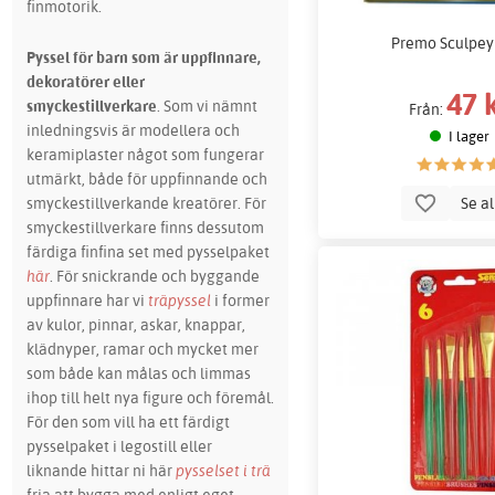
finmotorik.
Premo Sculpey
Pyssel för barn som är uppfinnare,
dekoratörer eller
47 
smyckestillverkare
.
Som vi nämnt
Från:
inledningsvis är modellera och
I lager
keramiplaster något som fungerar
utmärkt, både för uppfinnande och
Se a
smyckestillverkande kreatörer. För
smyckestillverkare finns dessutom
färdiga finfina set med pysselpaket
här
. För snickrande och byggande
uppfinnare har vi
träpyssel
i former
av kulor, pinnar, askar, knappar,
klädnyper, ramar och mycket mer
som både kan målas och limmas
ihop till helt nya figure och föremål.
För den som vill ha ett färdigt
pysselpaket i legostill eller
liknande hittar ni här
pysselset i trä
fria att bygga med enligt eget