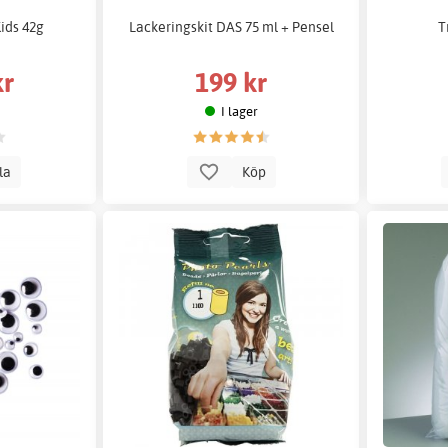
ids 42g
Lackeringskit DAS 75 ml + Pensel
T
kr
199 kr
I lager
lla
Köp