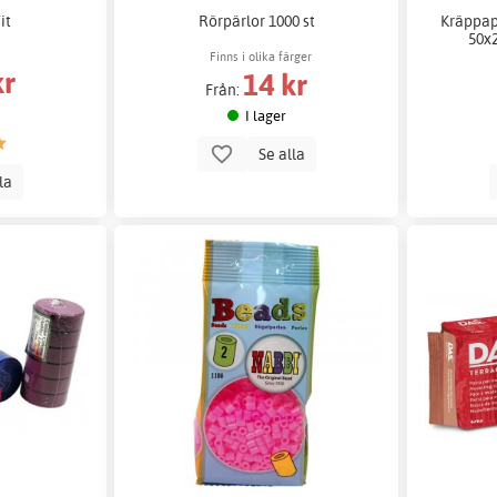
it
Rörpärlor 1000 st
Kräppap
50x2
Finns i olika färger
kr
14 kr
Från:
I lager
Se alla
lla