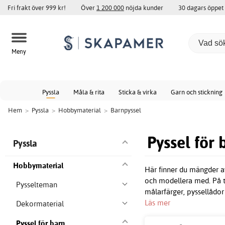
Fri frakt över 999 kr!
Över
1 200 000
nöjda kunder
30 dagars öppet
Meny
Pyssla
Måla & rita
Sticka & virka
Garn och stickning
Hem
>
Pyssla
>
Hobbymaterial
>
Barnpyssel
Pyssel för 
Pyssla
Hobbymaterial
Här finner du mängder a
och modellera med. På ta
Pysselteman
målarfärger, pyssellådo
Läs mer
Dekormaterial
Pyssel för barn