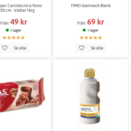
per Cartotecnica Rossi
FIMO Glanslack Blank
50 cm - Valbar färg
49 kr
69 kr
Från:
Från:
I lager
I lager
Se alla
Se alla