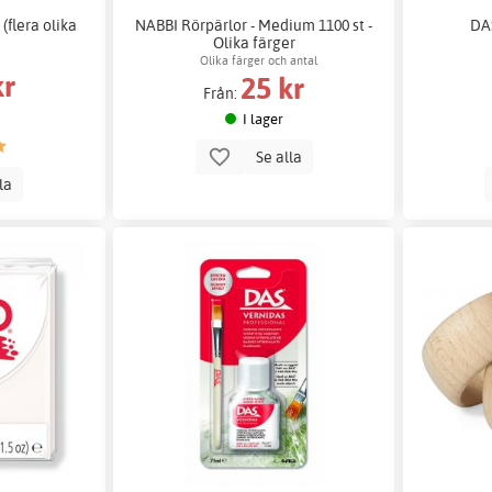
(flera olika
NABBI Rörpärlor - Medium 1100 st -
DAS
Olika färger
Olika färger och antal
kr
25 kr
Från:
I lager
Se alla
lla