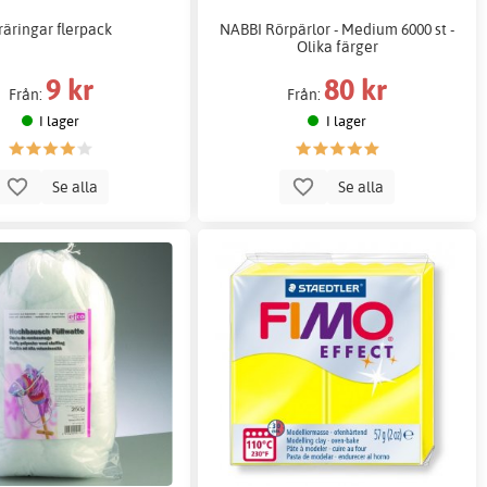
räringar flerpack
NABBI Rörpärlor - Medium 6000 st -
Olika färger
9 kr
80 kr
Från:
Från:
I lager
I lager
Se alla
Se alla