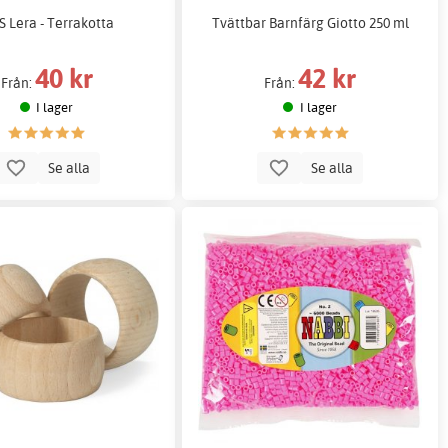
 Lera - Terrakotta
Tvättbar Barnfärg Giotto 250 ml
40 kr
42 kr
Från:
Från:
I lager
I lager
Se alla
Se alla