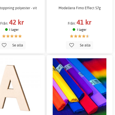
stoppning polyester - vit
Modellera Fimo Effect 57g
42 kr
41 kr
Från:
Från:
I lager
I lager
Se alla
Se alla