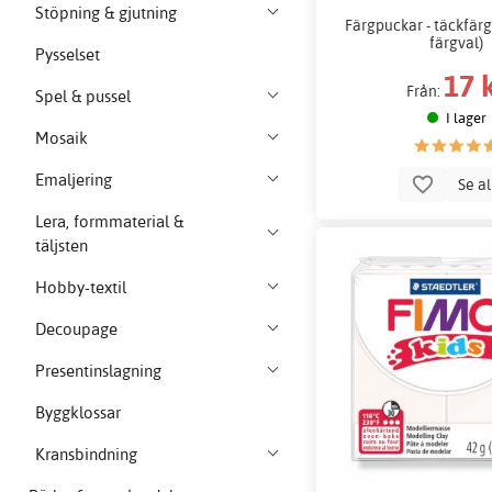
Stöpning & gjutning
Färgpuckar - täckfärg 
färgval)
Pysselset
17 
Från:
Spel & pussel
I lager
Mosaik
Emaljering
Se a
Lera, formmaterial &
täljsten
Hobby-textil
Decoupage
Presentinslagning
Byggklossar
Kransbindning