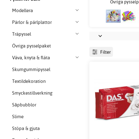
Övriga pyssel
Modellera
Pärlor & pärlplattor
Träpyssel
Övriga pysselpaket
Filter
Väva, knyta & fläta
Skumgummipyssel
Textildekoration
Smyckestillverkning
Såpbubblor
Slime
Stöpa & gjuta