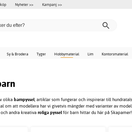
 köp
Nyheter >>
Kampanj >>
Sy & Brodera
Tyger
Hobbymaterial
Lim
Kontorsmaterial
barn
v olika
barnpyssel
, artiklar som fungerar och inspirerar till hundrata
l om att modellera har vi givetvis mängder med varianter av modelle
r och andra kreativa
roliga pyssel
för barn hittar du här på Skapamer!