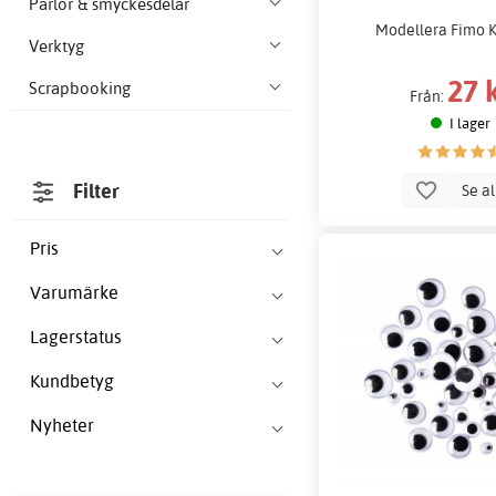
Pärlor & smyckesdelar
Modellera Fimo K
Verktyg
27 
Scrapbooking
Från:
I lager
Filter
Se a
Pris
Varumärke
Lagerstatus
Kundbetyg
Nyheter