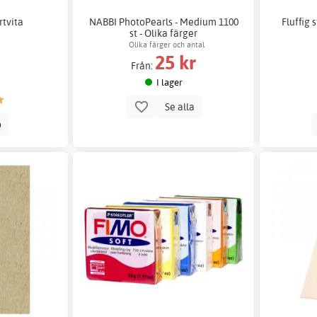
rtvita
NABBI PhotoPearls - Medium 1100
Fluffig 
st - Olika färger
Olika färger och antal
25 kr
Från:
I lager
Se alla
p