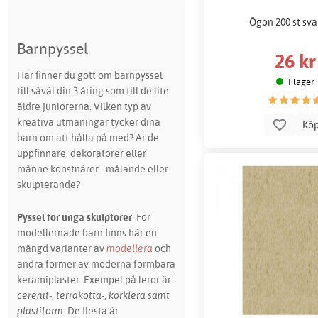
Ögon 200 st sva
Barnpyssel
26 kr
Här finner du gott om barnpyssel
I lager
till såväl din 3:åring som till de lite
äldre juniorerna. Vilken typ av
kreativa utmaningar tycker dina
Kö
barn om att hålla på med? Är de
uppfinnare, dekoratörer eller
månne konstnärer - målande eller
skulpterande?
Pyssel för unga skulptörer
. För
modellernade barn finns här en
mängd varianter av
modellera
och
andra former av moderna formbara
keramiplaster. Exempel på leror är:
cerenit-, terrakotta-, korklera samt
plastiform
. De flesta är