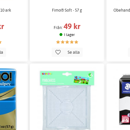
 10 ark
Fimo® Soft - 57 g
Obehandl
kr
49 kr
Från:
I lager
lla
Se alla