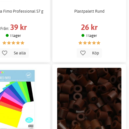
a Fimo Professional 57 g
Plastpalett Rund
39 kr
26 kr
Från:
I lager
I lager
Se alla
Köp