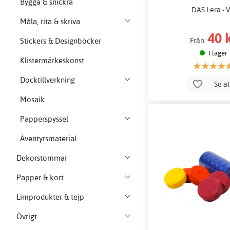
Bygga & snickra
DAS Lera - V
Måla, rita & skriva
40 
Stickers & Designböcker
Från:
I lager
Klistermärkeskonst
Docktillverkning
Se a
Mosaik
Papperspyssel
Äventyrsmaterial
Dekorstommar
Papper & kort
Limprodukter & tejp
Övrigt