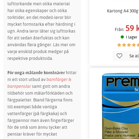
lufttorkande men olika material
har olika egenskaper och olika
Kartong A4 300g
torktider, en del modell-leror blir
mycket formstarka efter härdning i
59 
Från:
ugn. Andra leror låter sig lufttorkas
I lager
för att sedan återfuktas och kan
användas flera gånger. Läs mer om
varje enskild produk medger på
Se a
respektive produktsida.
För unga målande konstnärer
hittar
ni ett stort utbud av
barnfärger &
barnpenslar
samt gott om andra
tillbehör som målarförkläden och
färgpaletter. Bland färgerna finns
till exempel både vanliga
vattenfärger (på färgkaka) och
färgpennor men även fingerfärger
för de små som ännu tycker att
penslar kräver för mycket