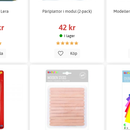
 Lera
Pärlplattor i modul (2-pack)
Modeller
kr
42 kr
I lager
lla
Köp