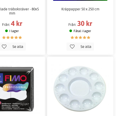
ade träbokstäver - 80x5
Kräppapper 50 x 250 cm
mm
4 kr
30 kr
Från:
Från:
I lager
Fåtal i lager
Se alla
Se alla