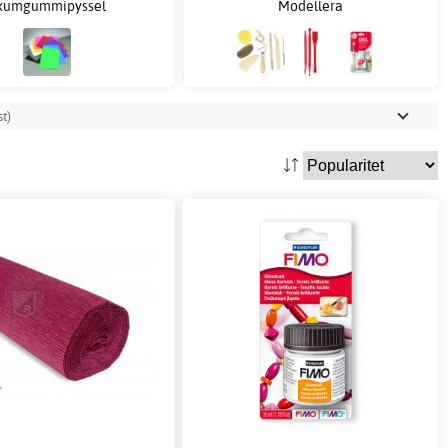
kumgummipyssel
Modellera
t)