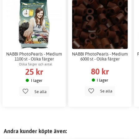
NABBI PhotoPearls - Medium
NABBI PhotoPearls - Medium
P
1100 st - Olika färger
6000 st - Olika färger
Olika färger och antal
80 kr
25 kr
I lager
I lager
Se alla
Se alla
Andra kunder köpte även: