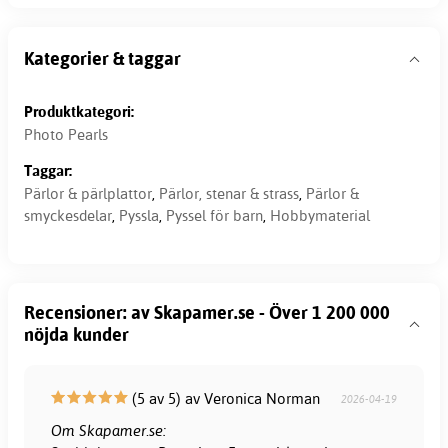
Kategorier & taggar
Produktkategori:
Photo Pearls
Taggar:
Pärlor & pärlplattor
,
Pärlor, stenar & strass
,
Pärlor &
smyckesdelar
,
Pyssla
,
Pyssel för barn
,
Hobbymaterial
Recensioner: av Skapamer.se - Över 1 200 000
nöjda kunder
(5 av 5) av Veronica Norman
2026-04-19
Om Skapamer.se: