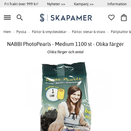
Information
Fri frakt över 999 kr!
Nyheter >>
Kampanj >>
Hem
>
Pyssla
>
Pärlor & smyckesdelar
>
Pärlor, stenar & strass
>
Pärlplattor &
NABBI PhotoPearls - Medium 1100 st - Olika färger
Olika färger och antal