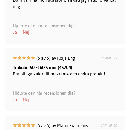
Dom var fina men lite större än vad jag hade förväntat
mig
Hjälpte den här recensionen dig?
Ja
Nej
(5 av 5) av Reija Eng
2020-04-29
Träkulor 50 st Ø25 mm (45704)
Bra billiga kulor till makramé och andra projekt!
Hjälpte den här recensionen dig?
Ja
Nej
(5 av 5) av Maria Framelius
2021-03-10