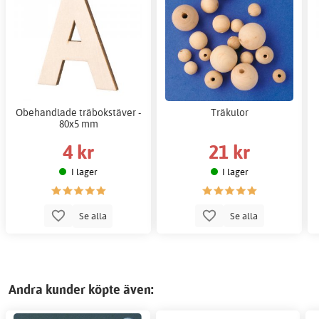
Obehandlade träbokstäver -
Träkulor
80x5 mm
4 kr
21 kr
I lager
I lager
Se alla
Se alla
Andra kunder köpte även: