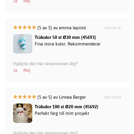
Ja
Nej
(5 av 5) av emma lepistö
2018-06-21
Träkulor 50 st Ø30 mm (45693)
Fina stora kulor. Rekommenderar
Hjälpte den här recensionen dig?
Ja
Nej
(5 av 5) av Linnea Berger
2021-10-03
Träkulor 100 st Ø20 mm (45692)
Perfekt färg till mitt projekt
Hjälpte den här recensionen dig?