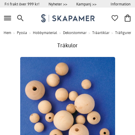
Information
Fri frakt över 999 kr!
Nyheter >>
Kampanj >>
Hem
>
Pyssla
>
Hobbymaterial
>
Dekorstommar
>
Träartiklar
>
Träfigurer
Träkulor