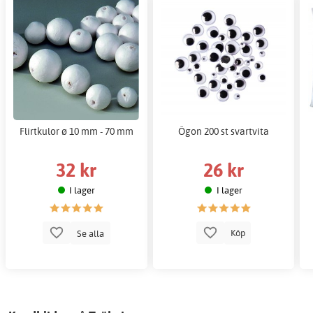
Flirtkulor ø 10 mm - 70 mm
Ögon 200 st svartvita
32 kr
26 kr
I lager
I lager
Se alla
Köp