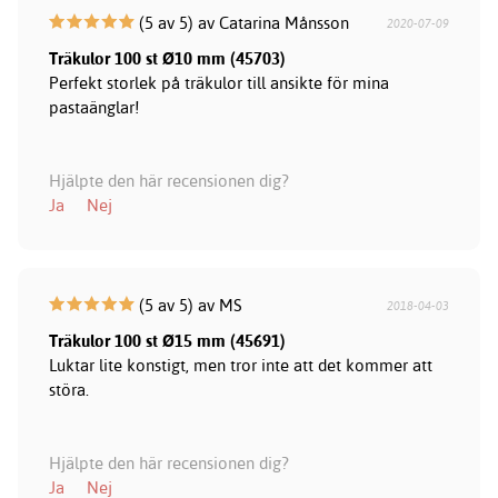
(5 av 5) av Catarina Månsson
2020-07-09
Träkulor 100 st Ø10 mm (45703)
Perfekt storlek på träkulor till ansikte för mina
pastaänglar!
Hjälpte den här recensionen dig?
Ja
Nej
(5 av 5) av MS
2018-04-03
Träkulor 100 st Ø15 mm (45691)
Luktar lite konstigt, men tror inte att det kommer att
störa.
Hjälpte den här recensionen dig?
Ja
Nej