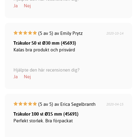
Ja
Nej
(5 av 5) av Emily Prytz
2020-10-14
Träkulor 50 st Ø30 mm (45693)
Kalas bra produkt och prisvärd
Hjälpte den här recensionen dig?
Ja
Nej
(5 av 5) av Erica Segelbranth
2020-04-15
Träkulor 100 st Ø15 mm (45691)
Perfekt storlek. Bra förpackat