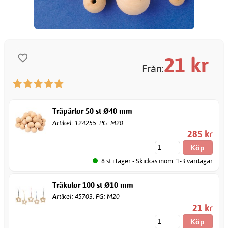
21
kr
Från:
Träpärlor 50 st Ø40 mm
Artikel: 124255. PG: M20
285 kr
8 st i lager - Skickas inom: 1-3 vardagar
Träkulor 100 st Ø10 mm
Artikel: 45703. PG: M20
21 kr