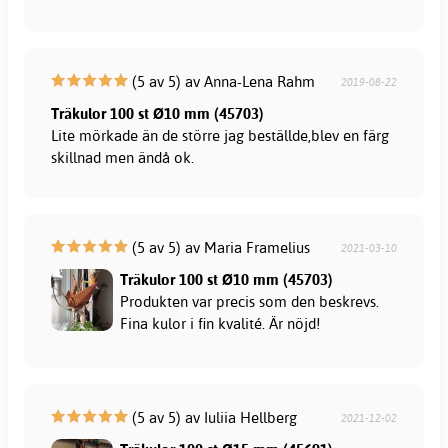
(5 av 5) av Anna-Lena Rahm
2019-08-22
Träkulor 100 st Ø10 mm (45703)
Lite mörkade än de större jag beställde,blev en färg
skillnad men ändå ok.
(5 av 5) av Maria Framelius
2021-03-10
Träkulor 100 st Ø10 mm (45703)
Produkten var precis som den beskrevs.
Fina kulor i fin kvalité. Är nöjd!
(5 av 5) av Iuliia Hellberg
2021-12-02