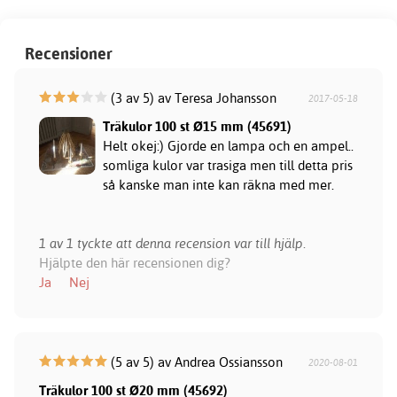
Recensioner
(3 av 5) av Teresa Johansson
2017-05-18
Träkulor 100 st Ø15 mm (45691)
Helt okej:) Gjorde en lampa och en ampel..
somliga kulor var trasiga men till detta pris
så kanske man inte kan räkna med mer.
1 av 1 tyckte att denna recension var till hjälp.
Hjälpte den här recensionen dig?
Ja
Nej
(5 av 5) av Andrea Ossiansson
2020-08-01
Träkulor 100 st Ø20 mm (45692)