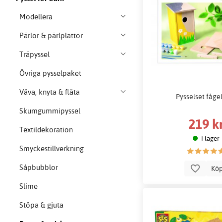
Modellera
Pärlor & pärlplattor
Träpyssel
Övriga pysselpaket
Väva, knyta & fläta
Pysselset fåge
Skumgummipyssel
219 k
Textildekoration
I lager
Smyckestillverkning
Såpbubblor
Kö
Slime
Stöpa & gjuta