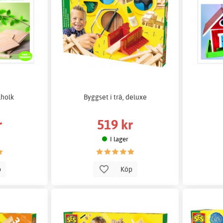
lholk
Byggset i trä, deluxe
r
519 kr
I lager
p
Köp