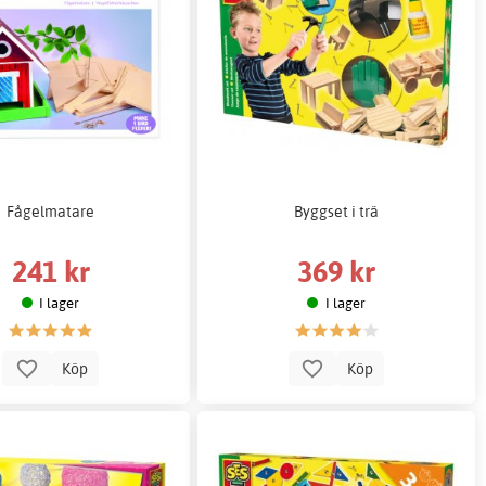
Fågelmatare
Byggset i trä
241 kr
369 kr
I lager
I lager
Köp
Köp