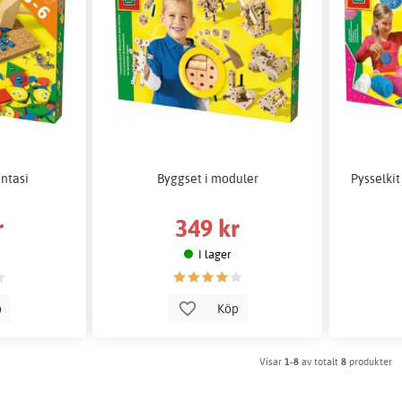
ntasi
Byggset i moduler
Pysselkit
r
349 kr
I lager
p
Köp
Visar
1-8
av totalt
8
produkter