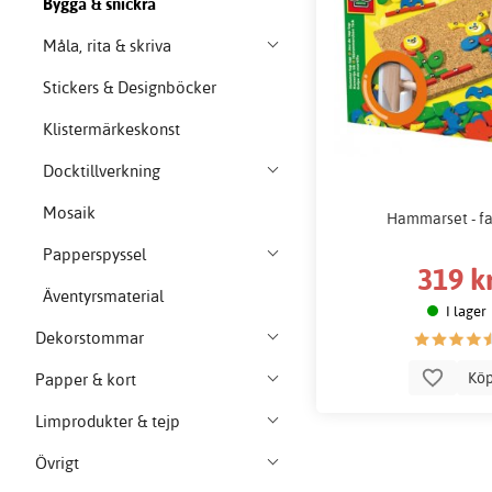
Bygga & snickra
Måla, rita & skriva
Stickers & Designböcker
Klistermärkeskonst
Docktillverkning
Mosaik
Hammarset - fa
Papperspyssel
319 k
Äventyrsmaterial
I lager
Dekorstommar
Kö
Papper & kort
Limprodukter & tejp
Övrigt