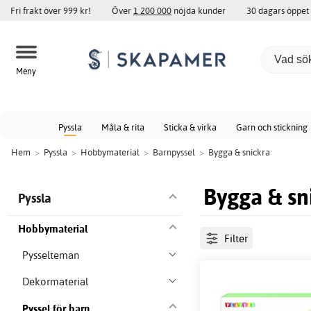
Fri frakt över 999 kr!
Över
1 200 000
nöjda kunder
30 dagars öppet
Meny
Pyssla
Måla & rita
Sticka & virka
Garn och stickning
Hem
>
Pyssla
>
Hobbymaterial
>
Barnpyssel
>
Bygga & snickra
Bygga & sn
Pyssla
Hobbymaterial
Filter
Pysselteman
Dekormaterial
Pyssel för barn