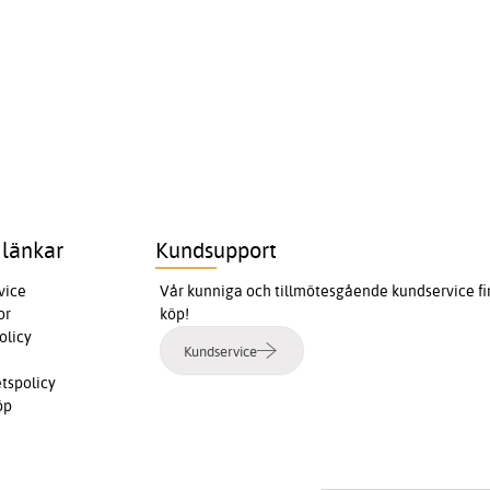
 länkar
Kundsupport
vice
Vår kunniga och tillmötesgående kundservice finn
or
köp!
olicy
Kundservice
etspolicy
öp