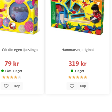
 - Gör din egen ljusslinga
Hammarset, original
79 kr
319 kr
Fåtal i lager
I lager
Köp
Köp