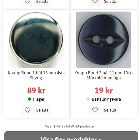
Se alla
Se alla
Knapp Rund 1-hål 15 mm 4st -
Knapp Rund 2-hål 11 mm 10st -
Silvrig
Mörkblå med öga
89 kr
19 kr
I lager
Beställningsvara
Se alla
Se alla
Visar
1-48
av totalt
63
produkter
Visa fler produkter »