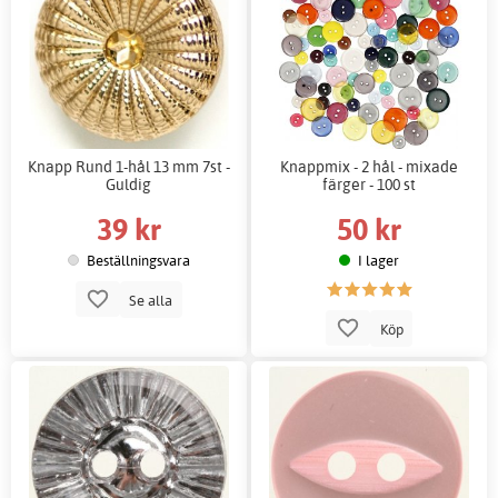
Knapp Rund 1-hål 13 mm 7st -
Knappmix - 2 hål - mixade
Guldig
färger - 100 st
39 kr
50 kr
Beställningsvara
I lager
Se alla
Köp