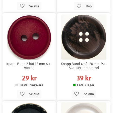
Se alla
Köp
Knapp Rund 2-hål 15 mm 6st -
Knapp Rund 4-hål 20 mm 5st -
Vinröd
Svart/Brunmelerad
29 kr
39 kr
Beställningsvara
Fåtal i lager
Se alla
Se alla