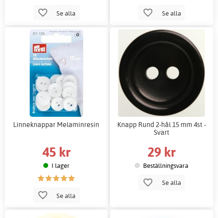
Se alla
Se alla
Linneknappar Melaminresin
Knapp Rund 2-hål 15 mm 4st -
Svart
45 kr
29 kr
I lager
Beställningsvara
Se alla
Se alla