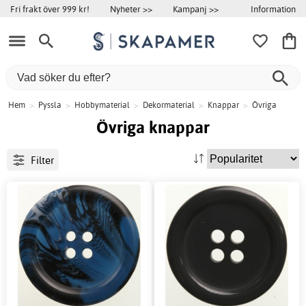
Information
Fri frakt över 999 kr!
Nyheter >>
Kampanj >>
Hem
>
Pyssla
>
Hobbymaterial
>
Dekormaterial
>
Knappar
>
Övriga
Övriga knappar
Filter