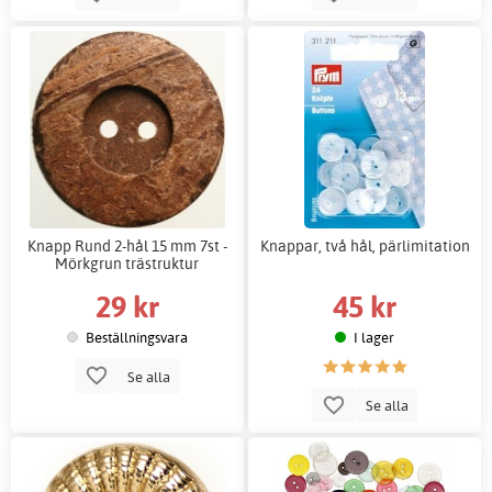
Knapp Rund 2-hål 15 mm 7st -
Knappar, två hål, pärlimitation
Mörkgrun trästruktur
29 kr
45 kr
Beställningsvara
I lager
Se alla
Se alla