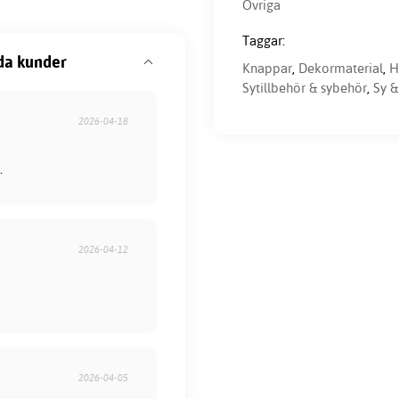
Övriga
Taggar:
da kunder
Knappar
,
Dekormaterial
,
H
Sytillbehör & sybehör
,
Sy &
2026-04-18
.
2026-04-12
2026-04-05