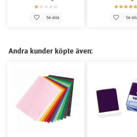
Se alla
Se al
Andra kunder köpte även: