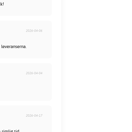
ck!
2026-04-06
 leveranserna.
2026-04-04
2026-04-17
rimlig tid