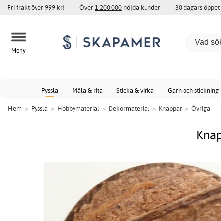
Fri frakt över 999 kr!
Över
1 200 000
nöjda kunder
30 dagars öppet
Meny
Pyssla
Måla & rita
Sticka & virka
Garn och stickning
Hem
>
Pyssla
>
Hobbymaterial
>
Dekormaterial
>
Knappar
>
Övriga
Knap