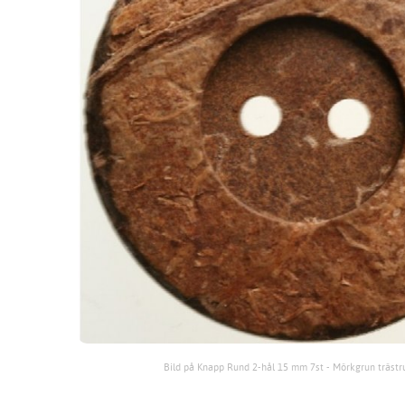
Bild på Knapp Rund 2-hål 15 mm 7st - Mörkgrun trästr