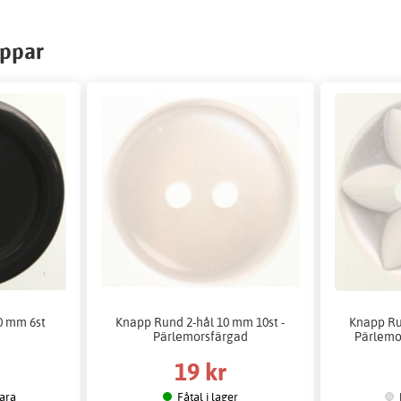
appar
0 mm 6st
Knapp Rund 2-hål 10 mm 10st -
Knapp Ru
Pärlemorsfärgad
Pärlemo
19 kr
vara
Fåtal i lager