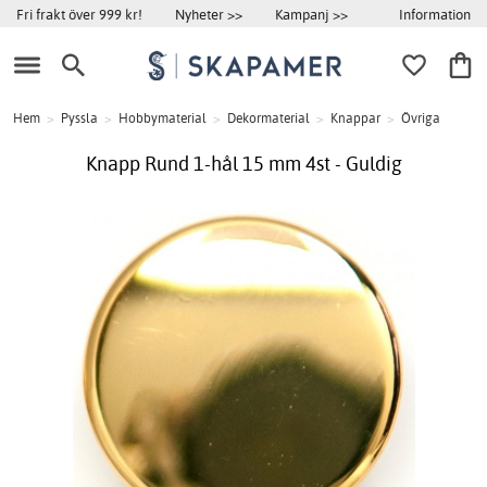
Information
Fri frakt över 999 kr!
Nyheter >>
Kampanj >>
Hem
>
Pyssla
>
Hobbymaterial
>
Dekormaterial
>
Knappar
>
Övriga
Knapp Rund 1-hål 15 mm 4st - Guldig