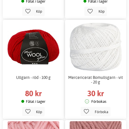
Fåtal i lager
Fåtal i lager
Köp
Köp
Ullgarn - röd - 100 g
Mercericerat Bomullsgarn - vit
- 20 g
80 kr
30 kr
Fåtal i lager
Förbokas
Köp
Förboka