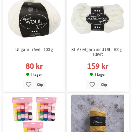
Ullgarn - råvit - 100 g
XL Akrylgarn med Ull - 300 g -
Råvit
80 kr
159 kr
I lager
I lager
Köp
Köp