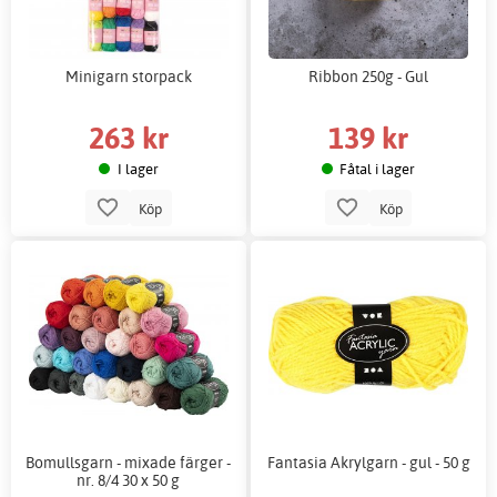
Minigarn storpack
Ribbon 250g - Gul
263 kr
139 kr
I lager
Fåtal i lager
Köp
Köp
Bomullsgarn - mixade färger -
Fantasia Akrylgarn - gul - 50 g
nr. 8/4 30 x 50 g