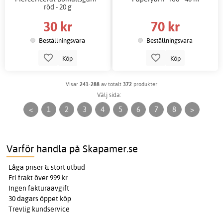
röd - 20 g
30 kr
70 kr
Beställningsvara
Beställningsvara
Köp
Köp
Visar
241-288
av totalt
372
produkter
Välj sida:
<
1
2
3
4
5
6
7
8
>
Varför handla på Skapamer.se
Låga priser & stort utbud
Fri frakt över 999 kr
Ingen fakturaavgift
30 dagars öppet köp
Trevlig kundservice