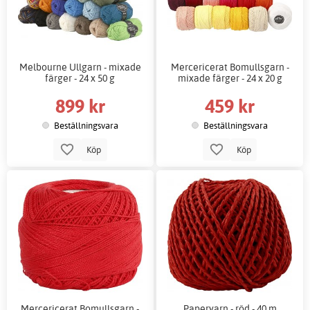
Melbourne Ullgarn - mixade
Mercericerat Bomullsgarn -
färger - 24 x 50 g
mixade färger - 24 x 20 g
899 kr
459 kr
Beställningsvara
Beställningsvara
Köp
Köp
Mercericerat Bomullsgarn -
Paperyarn - röd - 40 m