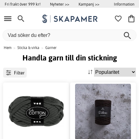
Information
Fri frakt över 999 kr!
Nyheter >>
Kampanj >>
Hem
>
Sticka & virka
>
Garner
Handla garn till din stickning
Filter