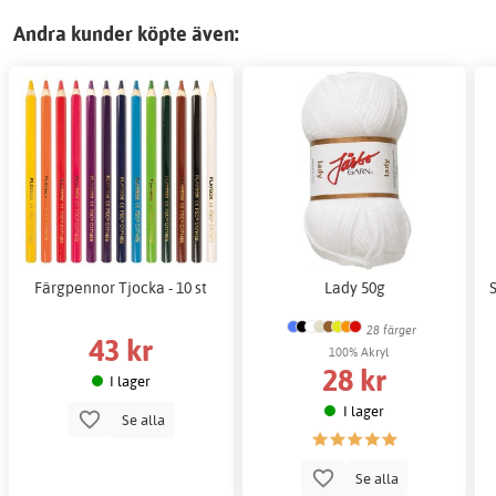
Andra kunder köpte även:
Färgpennor Tjocka - 10 st
Lady 50g
28 färger
43 kr
100% Akryl
28 kr
I lager
I lager
Se alla
Se alla