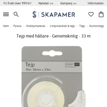
Information
Fri frakt över 999 kr!
Nyheter >>
Kampanj >>
Hem
>
Pyssla
>
Hobbymaterial
>
Limprodukter & tejp
>
Tejp
>
Kontorstejp
Tejp med hållare - Genomskinlig - 33 m