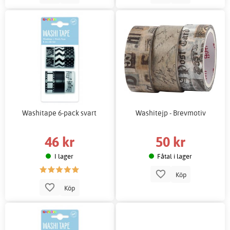
Washitape 6-pack svart
Washitejp - Brevmotiv
46 kr
50 kr
I lager
Fåtal i lager
Köp
Köp