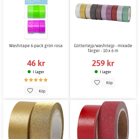
Washitape 6-pack grön rosa
Glittertejp/washitejp - mixade
färger - 10 x 6 m
46 kr
259 kr
I lager
I lager
Köp
Köp