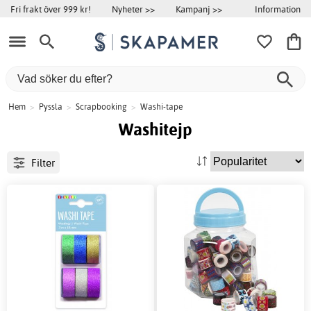
Information
Fri frakt över 999 kr!
Nyheter >>
Kampanj >>
Hem
>
Pyssla
>
Scrapbooking
>
Washi-tape
Washitejp
Filter