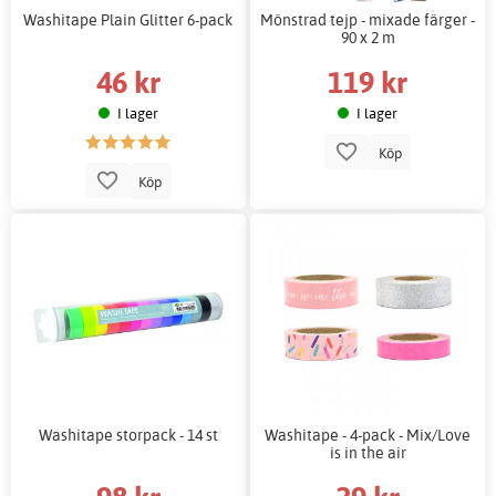
Washitape Plain Glitter 6-pack
Mönstrad tejp - mixade färger -
90 x 2 m
46 kr
119 kr
I lager
I lager
Köp
Köp
Washitape storpack - 14 st
Washitape - 4-pack - Mix/Love
is in the air