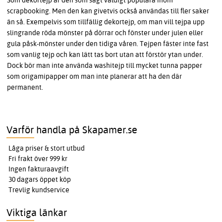
Som dekortejp är den som sagt väldigt populära inom
scrapbooking. Men den kan givetvis också användas till fler saker
än så. Exempelvis som tillfällig dekortejp, om man vill tejpa upp
slingrande röda mönster på dörrar och fönster under julen eller
gula påsk-mönster under den tidiga våren. Tejpen fäster inte fast
som vanlig tejp och kan lätt tas bort utan att förstör ytan under.
Dock bör man inte använda washitejp till mycket tunna papper
som origamipapper om man inte planerar att ha den där
permanent.
Varför handla på Skapamer.se
Låga priser & stort utbud
Fri frakt över 999 kr
Ingen fakturaavgift
30 dagars öppet köp
Trevlig kundservice
Viktiga länkar