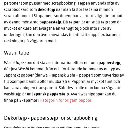
personer som pysslar med scrapbooking. Tejpen används ofta av
scrapbookare som
dekortejp
när man fäster fast sina minnen
scrap-albumet. I Skapamers sortiment har vi ett trevligt litet utbud
av denna mönstrad
papperstejp
. Då tejpen är en snäll tejp som är
mycket enklare att avlägsna än vanligt tejp och inte river av
underlaget, kan den även användas till att sätta upp t.ex barnens
teckningar på väggarna med.
Washi tape
Washi tape
som det stavas internationellt är en tunn
papperstejp
,
där just
Washi
kommer från och fortfarande kommer av en typ av
Japanskt papper (där wa = japansk & shi = papper) som tillverkas av
till exempel bambu eller mullbärsträ. Pappret är mycket tunt och
kan vara aningen transparent. Således skulle man kunna säga att
washitejp är en
japansk papperstejp
. Även washipapper kan du
finna på Skapamer i
kategorin för origamipapper
.
Dekortejp - papperstejp för scrapbooking