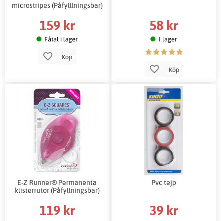
microstripes (Påfylllningsbar)
159 kr
58 kr
Fåtal i lager
I lager
Köp
Köp
E-Z Runner® Permanenta
Pvc tejp
klisterrutor (Påfyllningsbar)
119 kr
39 kr