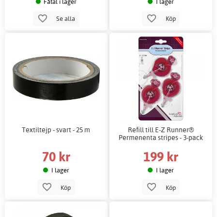
Fåtal i lager
I lager
Se alla
Köp
Textiltejp - svart - 25 m
Refill till E-Z Runner®
Permenenta stripes - 3-pack
70 kr
199 kr
I lager
I lager
Köp
Köp