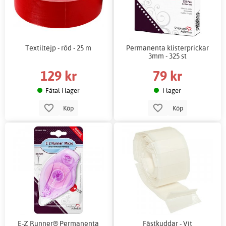
Textiltejp - röd - 25 m
Permanenta klisterprickar
3mm - 325 st
129 kr
79 kr
Fåtal i lager
I lager
Köp
Köp
E-Z Runner® Permanenta
Fästkuddar - Vit