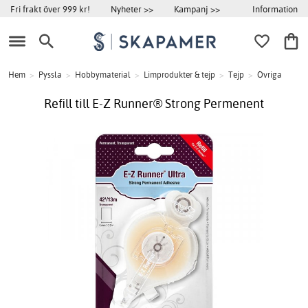
Information
Fri frakt över 999 kr!
Nyheter >>
Kampanj >>
Hem
>
Pyssla
>
Hobbymaterial
>
Limprodukter & tejp
>
Tejp
>
Övriga
Refill till E-Z Runner® Strong Permenent