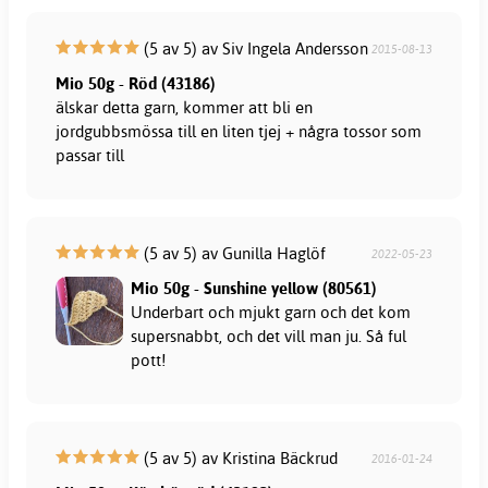
(5 av 5) av Siv Ingela Andersson
2015-08-13
Mio 50g - Röd (43186)
älskar detta garn, kommer att bli en
jordgubbsmössa till en liten tjej + några tossor som
passar till
(5 av 5) av Gunilla Haglöf
2022-05-23
Mio 50g - Sunshine yellow (80561)
Underbart och mjukt garn och det kom
supersnabbt, och det vill man ju. Så ful
pott!
(5 av 5) av Kristina Bäckrud
2016-01-24