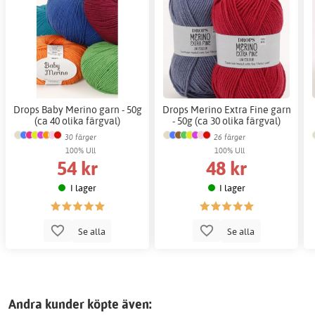
Drops Baby Merino garn - 50g
Drops Merino Extra Fine garn
(ca 40 olika färgval)
- 50g (ca 30 olika färgval)
30 färger
26 färger
100% Ull
100% Ull
54 kr
48 kr
I lager
I lager
Se alla
Se alla
Andra kunder köpte även: