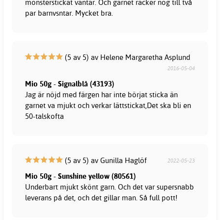
mönsterstickat vantar. Och garnet räcker nog till två
par barnvsntar. Mycket bra.
(5 av 5) av Helene Margaretha Asplund
2016-05-04
Mio 50g - Signalblå (43193)
Jag är nöjd med färgen har inte börjat sticka än
garnet va mjukt och verkar lättstickat,Det ska bli en
50-talskofta
(5 av 5) av Gunilla Haglöf
2022-05-23
Mio 50g - Sunshine yellow (80561)
Underbart mjukt skönt garn. Och det var supersnabb
leverans på det, och det gillar man. Så full pott!