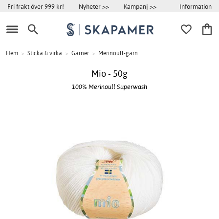
Information
Fri frakt över 999 kr!
Nyheter >>
Kampanj >>
Hem
>
Sticka & virka
>
Garner
>
Merinoull-garn
Mio - 50g
100% Merinoull Superwash