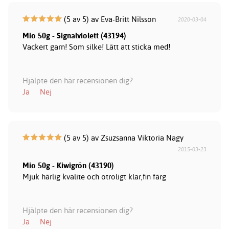
(5 av 5) av Eva-Britt Nilsson
2020-03-04
Mio 50g - Signalviolett (43194)
Vackert garn! Som silke! Lätt att sticka med!
Hjälpte den här recensionen dig?
Ja
Nej
(5 av 5) av Zsuzsanna Viktoria Nagy
2015-03-23
Mio 50g - Kiwigrön (43190)
Mjuk härlig kvalite och otroligt klar,fin färg
Hjälpte den här recensionen dig?
Ja
Nej