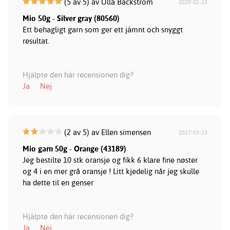
(5 av 5) av Ulla Backström
2020-01-23
Mio 50g - Silver gray (80560)
Ett behagligt garn som ger ett jämnt och snyggt
resultat.
Hjälpte den här recensionen dig?
Ja
Nej
(2 av 5) av Ellen simensen
2017-03-23
Mio garn 50g - Orange (43189)
Jeg bestilte 10 stk oransje og fikk 6 klare fine nøster
og 4 i en mer grå oransje ! Litt kjedelig når jeg skulle
ha dette til en genser
Hjälpte den här recensionen dig?
Ja
Nej