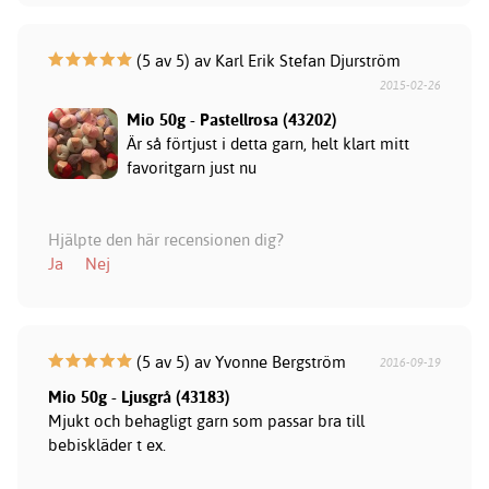
(5 av 5) av Karl Erik Stefan Djurström
2015-02-26
Mio 50g - Pastellrosa (43202)
Är så förtjust i detta garn, helt klart mitt
favoritgarn just nu
Hjälpte den här recensionen dig?
Ja
Nej
(5 av 5) av Yvonne Bergström
2016-09-19
Mio 50g - Ljusgrå (43183)
Mjukt och behagligt garn som passar bra till
bebiskläder t ex.