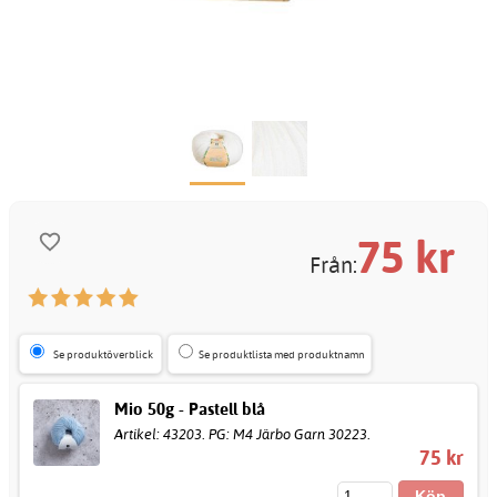
75
kr
Från:
Se produktöverblick
Se produktlista med produktnamn
Mio 50g - Pastell blå
Artikel: 43203. PG: M4 Järbo Garn 30223.
75 kr