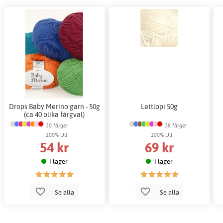
Drops Baby Merino garn - 50g
Lettlopi 50g
(ca 40 olika färgval)
30 färger
38 färger
100% Ull
100% Ull
54 kr
69 kr
I lager
I lager
Se alla
Se alla