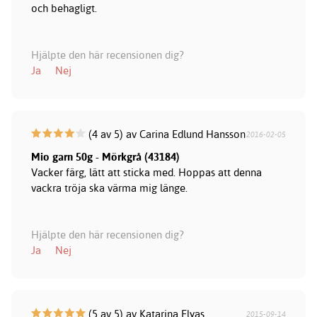
och behagligt.
Hjälpte den här recensionen dig?
Ja
Nej
(4 av 5) av Carina Edlund Hansson
2016-02-05
Mio garn 50g - Mörkgrå (43184)
Vacker färg, lätt att sticka med. Hoppas att denna
vackra tröja ska värma mig länge.
Hjälpte den här recensionen dig?
Ja
Nej
(5 av 5) av Katarina Elyas
2015-09-14