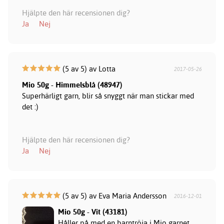
Hjälpte den här recensionen dig?
Ja
Nej
(5 av 5) av Lotta
2017-05-26
Mio 50g - Himmelsblå (48947)
Superhärligt garn, blir så snyggt när man stickar med
det :)
Hjälpte den här recensionen dig?
Ja
Nej
(5 av 5) av Eva Maria Andersson
2016-12-01
Mio 50g - Vit (43181)
Håller på med en barntröja i Mio garnet,