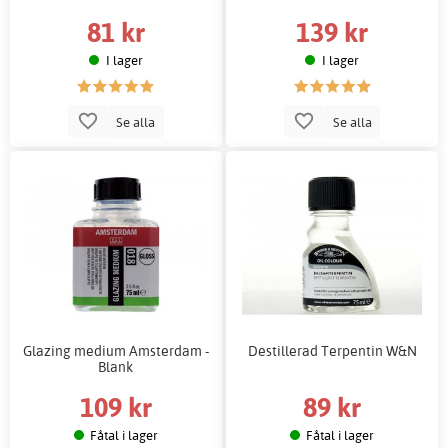
81 kr
139 kr
I lager
I lager
Se alla
Se alla
Glazing medium Amsterdam -
Destillerad Terpentin W&N
Blank
109 kr
89 kr
Fåtal i lager
Fåtal i lager