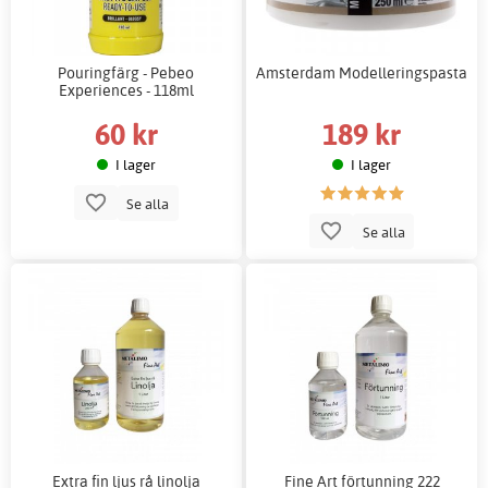
Pouringfärg - Pebeo
Amsterdam Modelleringspasta
Experiences - 118ml
60 kr
189 kr
I lager
I lager
Se alla
Se alla
Extra fin ljus rå linolja
Fine Art förtunning 222