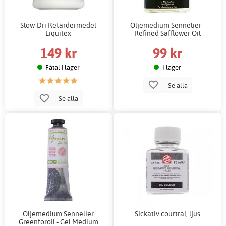
Slow-Dri Retardermedel
Oljemedium Sennelier -
Liquitex
Refined Safflower Oil
149 kr
99 kr
Fåtal i lager
I lager
Se alla
Se alla
Oljemedium Sennelier
Sickativ courtrai, ljus
Greenforoil - Gel Medium