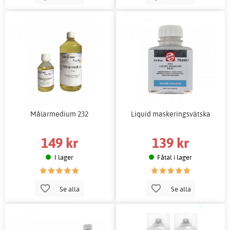
Målarmedium 232
Liquid maskeringsvätska
149 kr
139 kr
I lager
Fåtal i lager
Se alla
Se alla