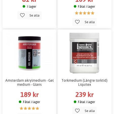
I lager
Fåtal i lager
Se alla
Se alla
Amsterdam akrylmedium - Gel
Torkmedium (Längre torktid)
medium - Glans
Liquitex
189 kr
239 kr
Fåtal i lager
Fåtal i lager
Se alla