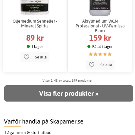
Oljemedium Sennelier -
Akrylmedium W&N
Mineral Spirits
Professional - UV-Fernissa
Blank
89 kr
159 kr
I lager
Fåtal i lager
Se alla
Se alla
Visar
1-48
av totalt
249
produkter
Visa fler produkter »
Varför handla på Skapamer.se
Låga priser & stort utbud