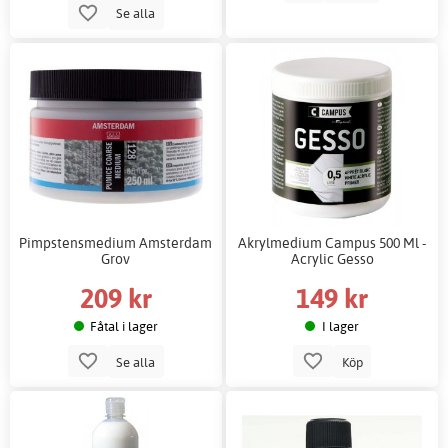
Se alla
Pimpstensmedium Amsterdam
Akrylmedium Campus 500 Ml -
Grov
Acrylic Gesso
209 kr
149 kr
Fåtal i lager
I lager
Se alla
Köp