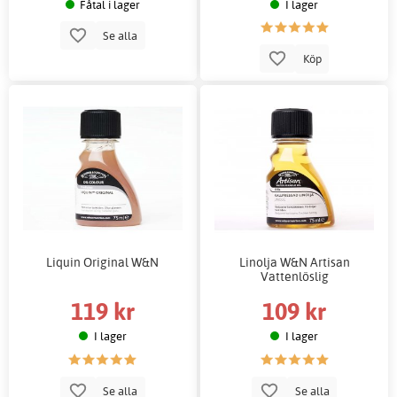
Fåtal i lager
I lager
Se alla
Köp
Liquin Original W&N
Linolja W&N Artisan
Vattenlöslig
119 kr
109 kr
I lager
I lager
Se alla
Se alla