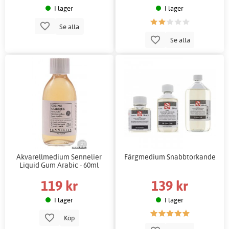
I lager
I lager
Se alla
Se alla
Akvarellmedium Sennelier
Färgmedium Snabbtorkande
Liquid Gum Arabic - 60ml
119 kr
139 kr
I lager
I lager
Köp