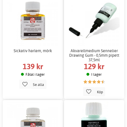
Sickativ harlem, mörk
Akvarellmedium Sennelier
Drawing Gum - 0,5mm pipett
37,5ml
139 kr
129 kr
Fåtal i lager
I lager
Se alla
Köp