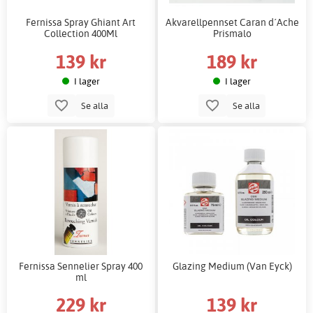
Fernissa Spray Ghiant Art
Akvarellpennset Caran d´Ache
Collection 400Ml
Prismalo
139 kr
189 kr
I lager
I lager
Se alla
Se alla
Fernissa Sennelier Spray 400
Glazing Medium (Van Eyck)
ml
229 kr
139 kr