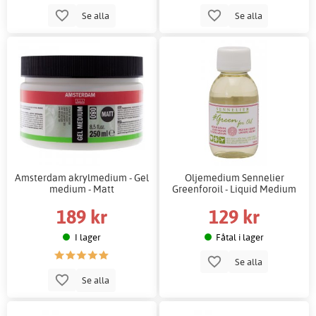
Se alla
Se alla
Amsterdam akrylmedium - Gel
Oljemedium Sennelier
medium - Matt
Greenforoil - Liquid Medium
189 kr
129 kr
I lager
Fåtal i lager
Se alla
Se alla