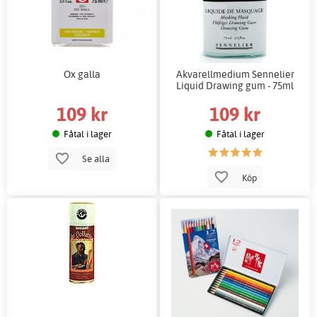
Ox galla
Akvarellmedium Sennelier
Liquid Drawing gum - 75ml
109 kr
109 kr
Fåtal i lager
Fåtal i lager
Se alla
Köp