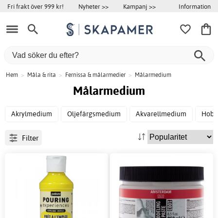
Information
Fri frakt över 999 kr!
Nyheter >>
Kampanj >>
Hem
>
Måla & rita
>
Fernissa & målarmedier
>
Målarmedium
Målarmedium
Akrylmedium
Oljefärgsmedium
Akvarellmedium
Hobb
Filter