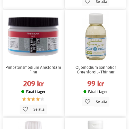
Se alla
Pimpstensmedium Amsterdam
Oljemedium Sennelier
Fine
Greenforoil - Thinner
209 kr
99 kr
Fåtal i lager
Fåtal i lager
Se alla
Se alla