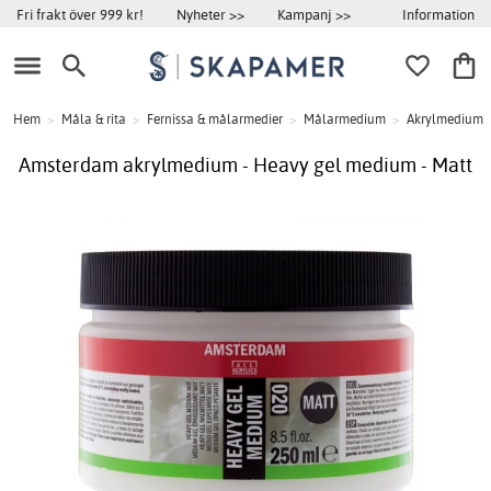
Information
Fri frakt över 999 kr!
Nyheter >>
Kampanj >>
Hem
>
Måla & rita
>
Fernissa & målarmedier
>
Målarmedium
>
Akrylmedium
Amsterdam akrylmedium - Heavy gel medium - Matt