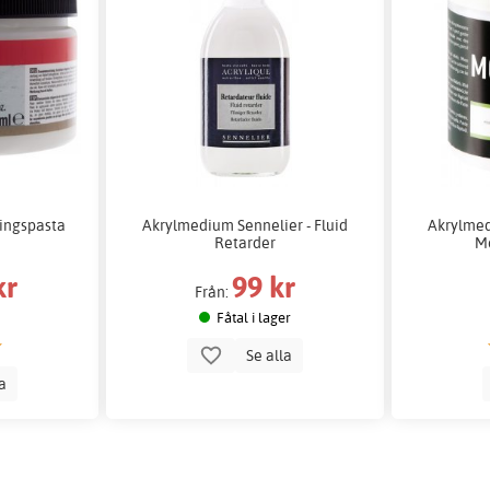
ingspasta
Akrylmedium Sennelier - Fluid
Akrylmed
Retarder
Mo
kr
99 kr
Från:
Fåtal i lager
Se alla
la