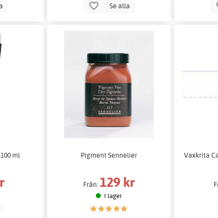
la
Se alla
 100 ml
Pigment Sennelier
Vaxkrita C
r
129 kr
Från:
F
I lager