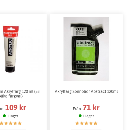
 Akrylfärg 120 ml (53
Akrylfärg Sennelier Abstract 120ml
olika färgval)
109 kr
71 kr
ån:
Från:
I lager
I lager