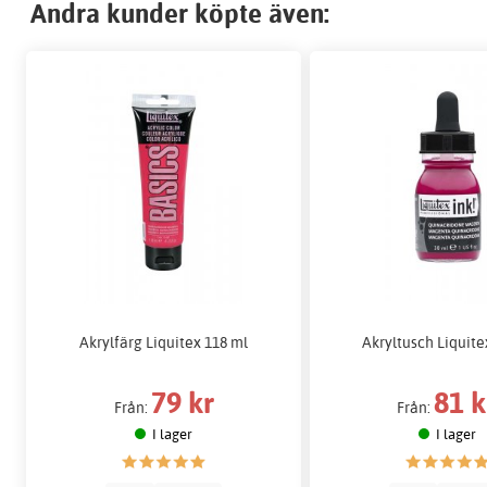
Andra kunder köpte även:
Akrylfärg Liquitex 118 ml
Akryltusch Liquite
79 kr
81 k
Från:
Från:
I lager
I lager