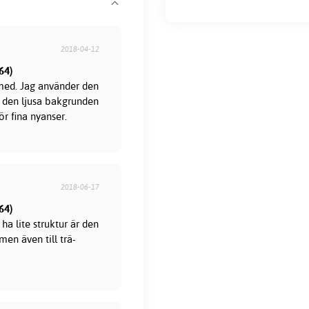
2018-04-12
64)
a med. Jag använder den
ha den ljusa bakgrunden
ör fina nyanser.
2018-06-17
64)
ha lite struktur är den
men även till trä-