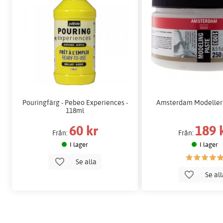
Pouringfärg - Pebeo Experiences -
Amsterdam Modeller
118ml
60 kr
189 
Från:
Från:
I lager
I lager
Se alla
Se al