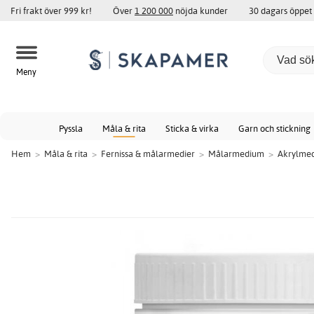
Fri frakt över 999 kr!
Över
1 200 000
nöjda kunder
30 dagars öppet
Meny
Pyssla
Måla & rita
Sticka & virka
Garn och stickning
Hem
>
Måla & rita
>
Fernissa & målarmedier
>
Målarmedium
>
Akrylme