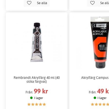
Se alla
Se al
Rembrandt Akrylfärg 40 ml (40
Akrylfärg Campus
olika färgval)
99 kr
49 k
Från:
Från:
I lager
I lager