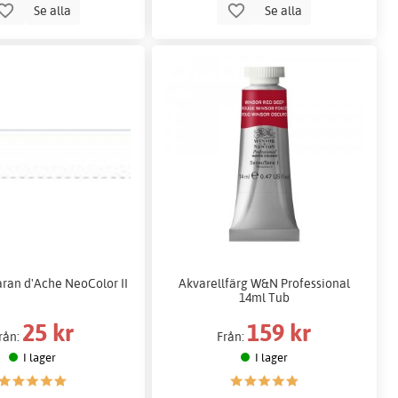
Se alla
Se alla
aran d'Ache NeoColor II
Akvarellfärg W&N Professional
14ml Tub
25 kr
159 kr
rån:
Från:
I lager
I lager