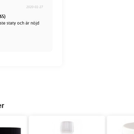
2020-01-27
65)
ste staty och är nöjd
er