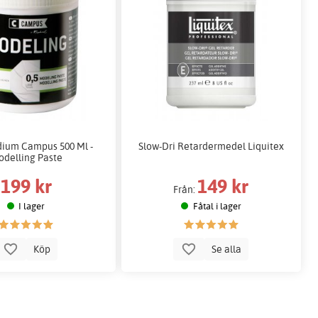
ium Campus 500 Ml -
Slow-Dri Retardermedel Liquitex
delling Paste
199 kr
149 kr
Från:
I lager
Fåtal i lager
Köp
Se alla