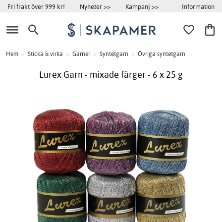
Information
Fri frakt över 999 kr!
Nyheter >>
Kampanj >>
Hem
>
Sticka & virka
>
Garner
>
Syntetgarn
>
Övriga syntetgarn
Lurex Garn - mixade färger - 6 x 25 g