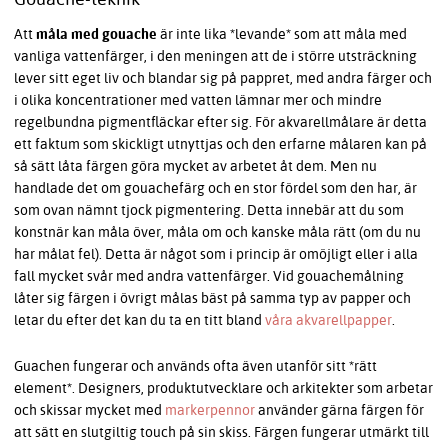
Att
måla med gouache
är inte lika *levande* som att måla med
vanliga vattenfärger, i den meningen att de i större utsträckning
lever sitt eget liv och blandar sig på pappret, med andra färger och
i olika koncentrationer med vatten lämnar mer och mindre
regelbundna pigmentfläckar efter sig. För akvarellmålare är detta
ett faktum som skickligt utnyttjas och den erfarne målaren kan på
så sätt låta färgen göra mycket av arbetet åt dem. Men nu
handlade det om gouachefärg och en stor fördel som den har, är
som ovan nämnt tjock pigmentering. Detta innebär att du som
konstnär kan måla över, måla om och kanske måla rätt (om du nu
har målat fel). Detta är något som i princip är omöjligt eller i alla
fall mycket svår med andra vattenfärger. Vid gouachemålning
låter sig färgen i övrigt målas bäst på samma typ av papper och
letar du efter det kan du ta en titt bland
våra akvarellpapper
.
Guachen fungerar och används ofta även utanför sitt *rätt
element*. Designers, produktutvecklare och arkitekter som arbetar
och skissar mycket med
markerpennor
använder gärna färgen för
att sätt en slutgiltig touch på sin skiss. Färgen fungerar utmärkt till