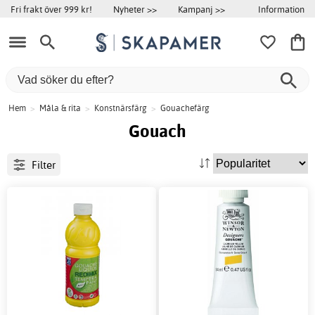
Information
Fri frakt över 999 kr!
Nyheter >>
Kampanj >>
Hem
>
Måla & rita
>
Konstnärsfärg
>
Gouachefärg
Gouach
Filter