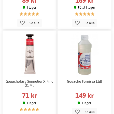
89 kr
169 kr
I lager
Fåtal i lager
Se alla
Se alla
Gouachefärg Sennelier X-Fine
Gouache Fernissa L&B
21 Ml
71 kr
149 kr
I lager
I lager
Se alla