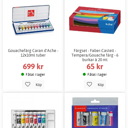
Gouachefärg Caran d'Ache -
Färgset - Faber-Castell -
12x10ml tuber
Tempera/Gouache färg - 6
burkar à 20 ml
699 kr
65 kr
Fåtal i lager
Fåtal i lager
Köp
Köp