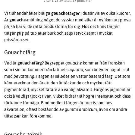
Visar
1-27
av totalt
27
produkter
Vi tillhandahåller billiga
gouachefärger
i dussinvis av olika kulörer.
Är
gouache
-målning något du sysslar med eller är nyfiken att prova
på, så har vi de rätta produkterna för dig. Hos oss finns färgen
tillgänglig på tub eller burk och säljs i styck samt i mycket
prisvärda set.
Gouachefärg
Vad är
gouachefärg
? Begreppet
gouache
kommer från franskan
som i sin tur kommer från latinets
aquatio
, som betyder något i stil
med
bevattning
. Färgen är således en vattenbaserad färg. Det som
kännetecknar den är att den är täckande och mycket tätt
pigmenterad, mycket tätare än vanlig akvarell. Färgens pigment är
också väldigt tjockt riven, vilket bidrar till högre intensitet och dess
täckande förmåga. Bindmedlet i färgen är precis som hos
akvarellen, oftast bestående av
gummi arabicum
, även om andra
tillsatser kan förekomma.
Gouache-teknik