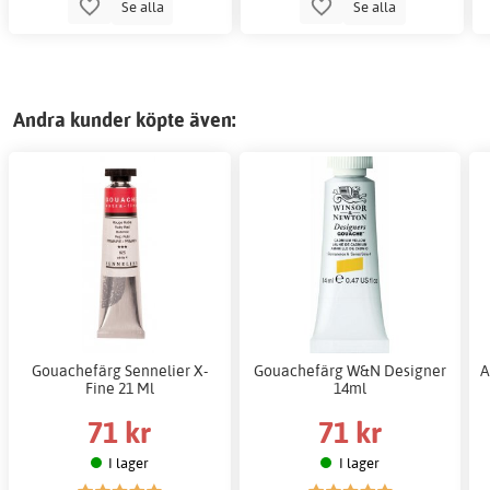
Se alla
Se alla
Andra kunder köpte även:
Gouachefärg Sennelier X-
Gouachefärg W&N Designer
A
Fine 21 Ml
14ml
71 kr
71 kr
I lager
I lager