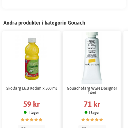
Andra produkter i kategorin Gouach
Skolfärg L&B Redimix 500 ml
Gouachefärg W&N Designer
14ml
59 kr
71 kr
I lager
I lager