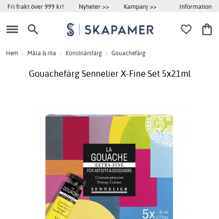
Information
Fri frakt över 999 kr!
Nyheter >>
Kampanj >>
Hem
>
Måla & rita
>
Konstnärsfärg
>
Gouachefärg
Gouachefärg Sennelier X-Fine Set 5x21ml