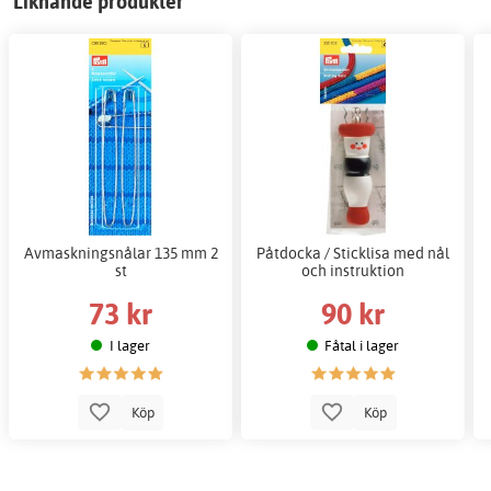
Liknande produkter
Avmaskningsnålar 135 mm 2
Påtdocka / Sticklisa med nål
st
och instruktion
73 kr
90 kr
I lager
Fåtal i lager
Köp
Köp