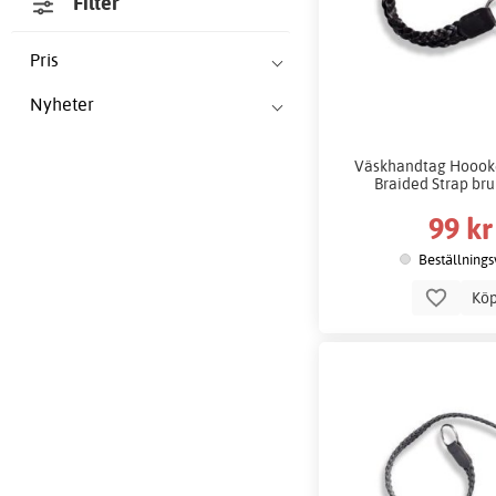
Filter
Pris
Nyheter
Väskhandtag Hoook
Braided Strap br
99 kr
Beställnings
Kö