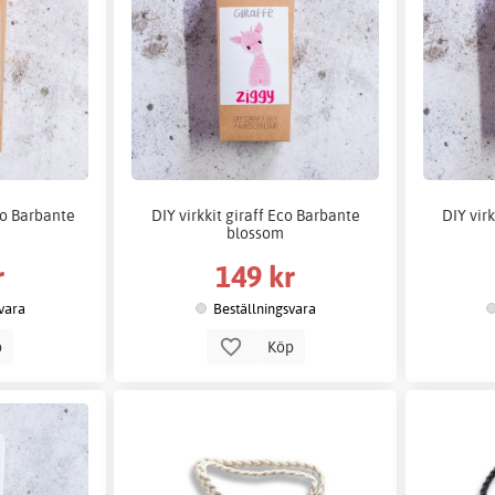
co Barbante
DIY virkkit giraff Eco Barbante
DIY vir
blossom
r
149 kr
vara
Beställningsvara
p
Köp