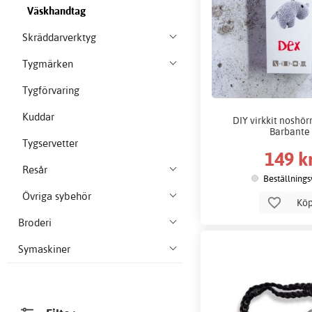
Väskhandtag
Skräddarverktyg
Tygmärken
Tygförvaring
Kuddar
DIY virkkit noshör
Barbante
Tygservetter
149 k
Resår
Beställnings
Övriga sybehör
Kö
Broderi
Symaskiner