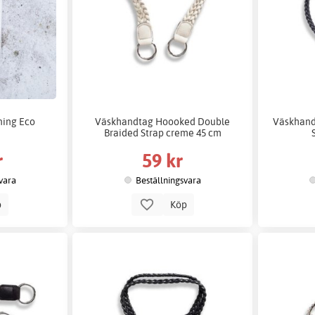
ning Eco
Väskhandtag Hoooked Double
Väskhand
Braided Strap creme 45 cm
r
59 kr
vara
Beställningsvara
p
Köp