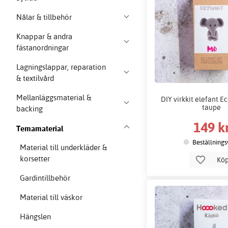
Nålar & tillbehör
Knappar & andra
fästanordningar
Lagningslappar, reparation
& textilvård
Mellanläggsmaterial &
DIY virkkit elefant E
taupe
backing
149 k
Temamaterial
Beställnings
Material till underkläder &
korsetter
Kö
Gardintillbehör
Material till väskor
Hängslen