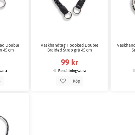
ed Double
Väskhandtag Hoooked Double
Väskhand
un 45 cm
Braided Strap grå 45 cm
S
99 kr
vara
Beställningsvara
p
Köp