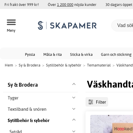
Fri frakt över 999 kr!
Över
1 200 000
nöjda kunder
30 dagars öppet
Meny
Pyssla
Måla & rita
Sticka & virka
Garn och stickning
Hem
>
Sy & Brodera
>
Sytillbehör & sybehör
>
Temamaterial
>
Väskhand
Väskhandt
Sy & Brodera
Tyger
Filter
Textilband & snören
Sytillbehör & sybehör
Sytråd