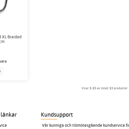
 XL Braided
 cm
vara
p
Visar
1-13
av totalt
13
produkter
 länkar
Kundsupport
vice
Vår kunniga och tillmötesgående kundservice finn