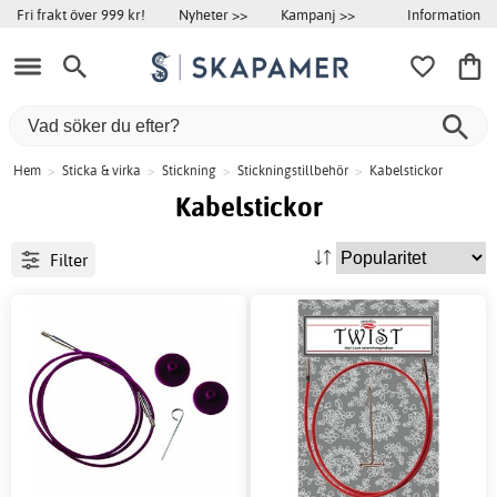
Information
Fri frakt över 999 kr!
Nyheter >>
Kampanj >>
Hem
>
Sticka & virka
>
Stickning
>
Stickningstillbehör
>
Kabelstickor
Kabelstickor
Filter