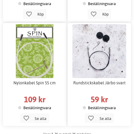
Beställningsvara
Beställningsvara
Köp
Köp
Nylonkabel Spin 55 cm
Rundstickskabel Järbo svart
109 kr
59 kr
Beställningsvara
Beställningsvara
Se alla
Se alla
Visar
1-26
av totalt
26
produkter