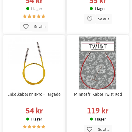
54 kr
55 kr
I lager
I lager
Se alla
Se alla
Enkelkabel KnitPro - Färgade
Minnesfri Kabel Twist Red
54 kr
119 kr
I lager
I lager
Se alla