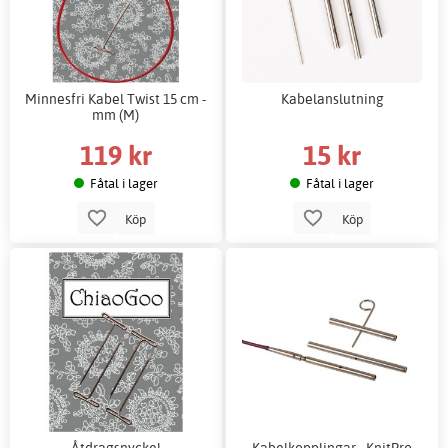
Minnesfri Kabel Twist 15 cm -
Kabelanslutning
mm (M)
119 kr
15 kr
Fåtal i lager
Fåtal i lager
Köp
Köp
Åtdragsnyckel
Kabelkopplingar - KnitPro