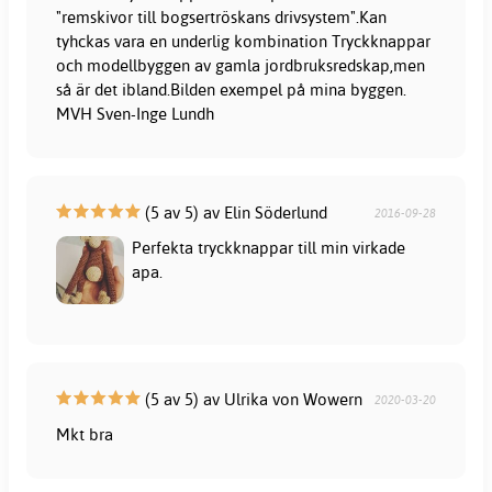
"remskivor till bogsertröskans drivsystem".Kan
tyhckas vara en underlig kombination Tryckknappar
och modellbyggen av gamla jordbruksredskap,men
så är det ibland.Bilden exempel på mina byggen.
MVH Sven-Inge Lundh
(5 av 5) av Elin Söderlund
2016-09-28
Perfekta tryckknappar till min virkade
apa.
(5 av 5) av Ulrika von Wowern
2020-03-20
Mkt bra