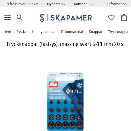
Information
Fri frakt över 999 kr!
Nyheter >>
Kampanj >>
Hem
>
Pyssla
>
Hobbymaterial
>
Dekormaterial
>
Knappar
>
Tryckknappar
Tryckknappar (fastsys), mässing svart 6-11 mm 20 st