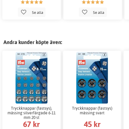
Se alla
Se alla
Andra kunder köpte även:
Tryckknappar (fastsys),
Tryckknappar (fastsys)
mässing silverfärgade 6-11
mässing svart
mm 20 st
67 kr
45 kr