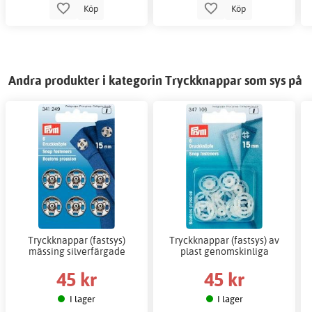
Köp
Köp
Andra produkter i kategorin Tryckknappar som sys på
Tryckknappar (fastsys)
Tryckknappar (fastsys) av
mässing silverfärgade
plast genomskinliga
45 kr
45 kr
I lager
I lager