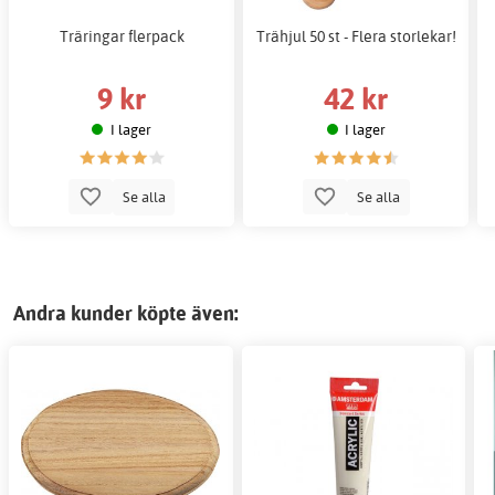
Träringar flerpack
Trähjul 50 st - Flera storlekar!
9 kr
42 kr
I lager
I lager
Se alla
Se alla
Andra kunder köpte även: