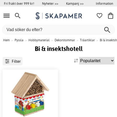
Information
Fri frakt över 999 kr!
Nyheter >>
Kampanj >>
Hem
>
Pyssla
>
Hobbymaterial
>
Dekorstommar
>
Träartiklar
>
Bi & insektsh
Bi & insektshotell
Filter