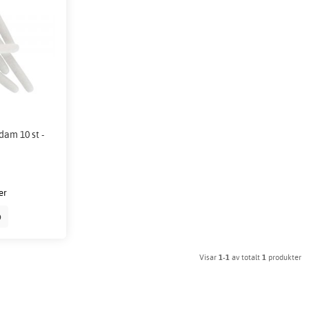
am 10 st -
er
p
Visar
1-1
av totalt
1
produkter