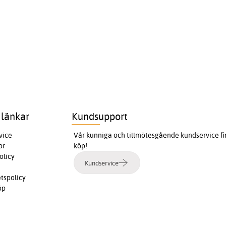
 länkar
Kundsupport
vice
Vår kunniga och tillmötesgående kundservice finn
or
köp!
olicy
Kundservice
etspolicy
öp