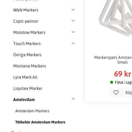
W&N Markers
Copic-pennor
Molotow Markers
Touch Markers
Övriga Markers
Markerspets Amsterd
Small
Montana Markers
69 kr
Lyra Mark All
Fåtal i lag
Liquitex Marker
Kö
Amsterdam
Amsterdam Markers
Tillbehör Amsterdam Markers