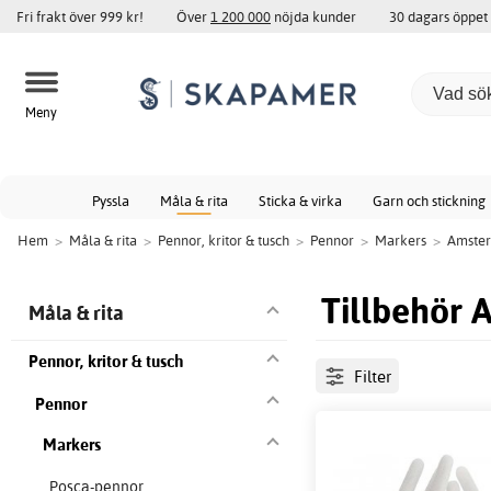
Fri frakt över 999 kr!
Över
1 200 000
nöjda kunder
30 dagars öppet
Meny
Pyssla
Måla & rita
Sticka & virka
Garn och stickning
Hem
>
Måla & rita
>
Pennor, kritor & tusch
>
Pennor
>
Markers
>
Amste
Tillbehör
Måla & rita
Pennor, kritor & tusch
Filter
Pennor
Markers
Posca-pennor