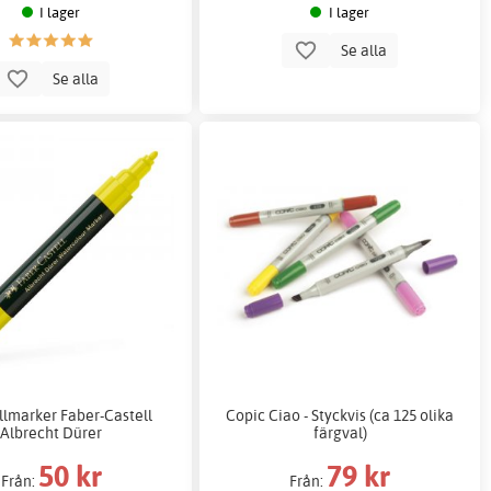
I lager
I lager
Se alla
Se alla
llmarker Faber-Castell
Copic Ciao - Styckvis (ca 125 olika
Albrecht Dürer
färgval)
50 kr
79 kr
Från:
Från: