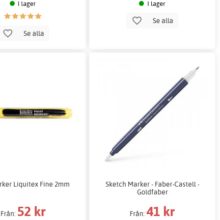
I lager
I lager
Se alla
Se alla
ker Liquitex Fine 2mm
Sketch Marker - Faber-Castell -
Goldfaber
52 kr
41 kr
Från:
Från: