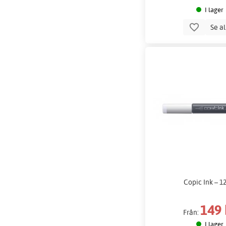
I lager
Se a
Copic Ink – 1
149 
Från:
I lager