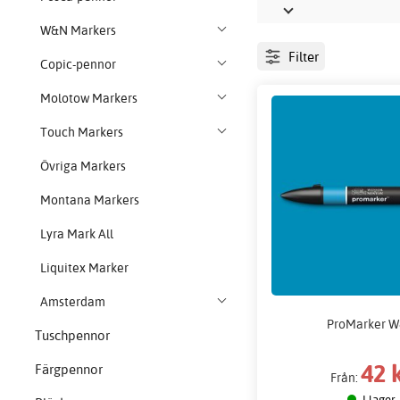
W&N Markers
Filter
Copic-pennor
Molotow Markers
Touch Markers
Övriga Markers
Montana Markers
Lyra Mark All
Liquitex Marker
Amsterdam
ProMarker 
Tuschpennor
42 
Färgpennor
Från:
I lager