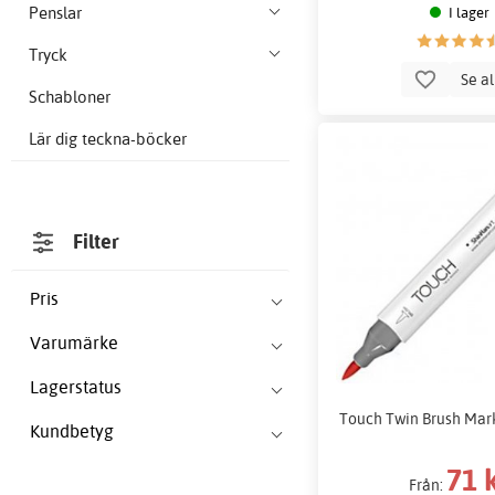
Penslar
I lager
Tryck
Se a
Schabloner
Lär dig teckna-böcker
Filter
Pris
Varumärke
Lagerstatus
Touch Twin Brush Mark
Kundbetyg
71 
Från: