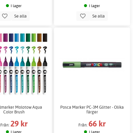
I lager
I lager
Se alla
Se alla
llmarker Molotow Aqua
Posca Marker PC-3M Glitter - Olika
Color Brush
färger
29 kr
66 kr
Från:
Från:
I lager
I lager