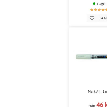
I lager
Se a
Mark All - 1
46 
Från: