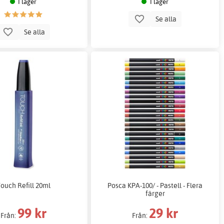
I lager
I lager
Se alla
Se alla
ouch Refill 20ml
Posca KPA-100/ - Pastell - Flera
färger
99 kr
29 kr
Från:
Från: