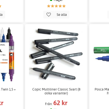
lla
Se alla
 Twin 1,5 +
Copic Multiliner Classic Svart (8
Posca Ma
olika varianter)
F
kr
62 kr
Från: