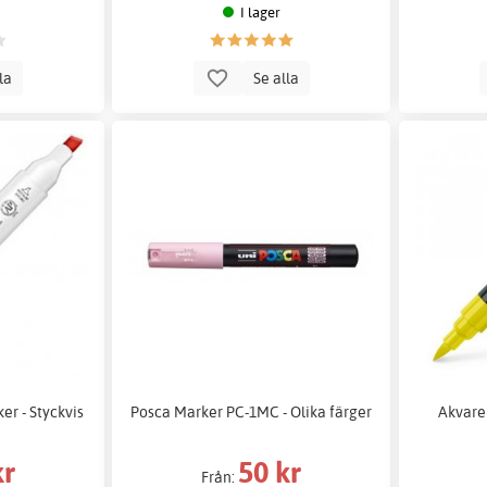
I lager
lla
Se alla
er - Styckvis
Posca Marker PC-1MC - Olika färger
Akvare
kr
50 kr
Från: