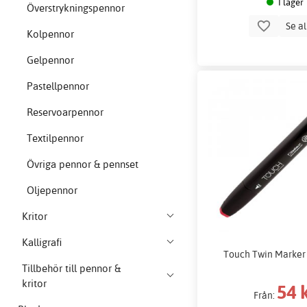
I lager
Överstrykningspennor
Se a
Kolpennor
Gelpennor
Pastellpennor
Reservoarpennor
Textilpennor
Övriga pennor & pennset
Oljepennor
Kritor
Kalligrafi
Touch Twin Marker 
Tillbehör till pennor &
kritor
54 
Från: