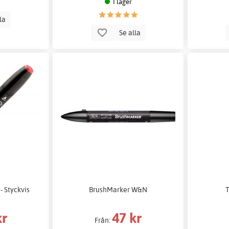
I lager
lla
Se alla
- Styckvis
BrushMarker W&N
T
kr
47 kr
Från: