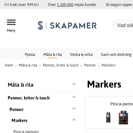
Fri frakt över 999 kr!
Över
1 200 000
nöjda kunder
30 dagars öppet
Meny
Pyssla
Måla & rita
Sticka & virka
Garn och stickning
Hem
>
Måla & rita
>
Pennor, kritor & tusch
>
Pennor
>
Markers
Markers
Måla & rita
Pennor, kritor & tusch
Posca-penn
Pennor
Markers
Posca-pennor