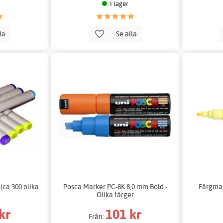
I lager
lla
Se alla
 (ca 300 olika
Posca Marker PC-8K 8,0 mm Bold -
Färgmar
Olika färger
kr
101 kr
Från: