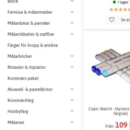
Block
I lager
Fernissa & målarmedier
Se a
Målardukar & pannåer
Målartillbehör & stafflier
Färger för kropp & ansikte
Målarböcker
Rittavlor & ritplattor
Konstnärs-paket
Akvarell- & pastellkritor
Konstnärsfärg
Copic Sketch - Styckvis
Hobbyfärg
färgval)
Målarset
109 
Från: