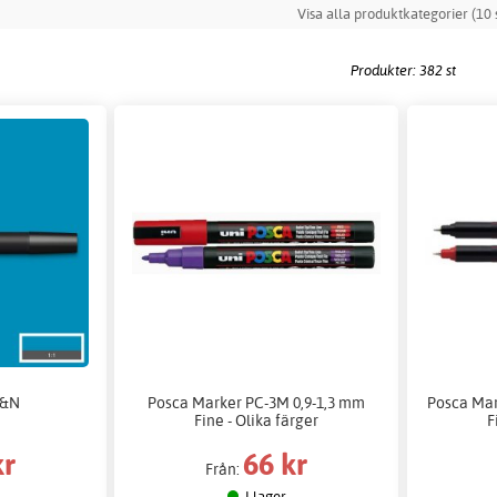
Visa alla produktkategorier (10 s
Produkter: 382 st
W&N
Posca Marker PC-3M 0,9-1,3 mm
Posca Mar
Fine - Olika färger
F
kr
66 kr
Från:
I lager