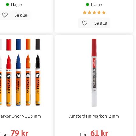
I lager
I lager
Se alla
Se alla
arker One4All 1,5 mm
Amsterdam Markers 2 mm
79 kr
61 kr
Från:
Från: