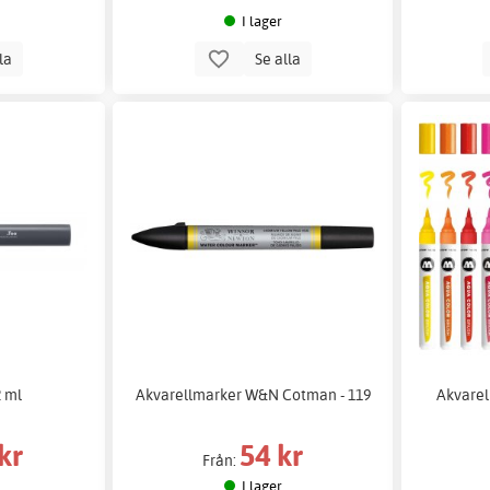
I lager
lla
Se alla
2 ml
Akvarellmarker W&N Cotman - 119
Akvare
kr
54 kr
Från:
I lager