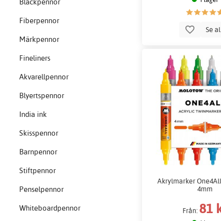
Bläckpennor
Fiberpennor
Se a
Märkpennor
Fineliners
Akvarellpennor
Blyertspennor
India ink
Skisspennor
Barnpennor
Stiftpennor
Akrylmarker One4All
4mm
Penselpennor
81 
Whiteboardpennor
Från: