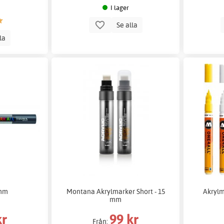
I lager
Se alla
lla
 mm
Montana Akrylmarker Short - 15
Akrylm
mm
kr
99 kr
Från: