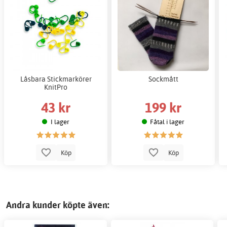
Låsbara Stickmarkörer
Sockmått
KnitPro
43 kr
199 kr
I lager
Fåtal i lager
Köp
Köp
Andra kunder köpte även: