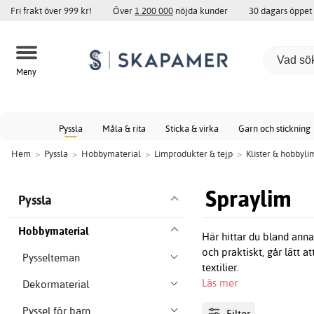
Fri frakt över 999 kr!
Över
1 200 000
nöjda kunder
30 dagars öppet
Meny
Pyssla
Måla & rita
Sticka & virka
Garn och stickning
Hem
>
Pyssla
>
Hobbymaterial
>
Limprodukter & tejp
>
Klister & hobbyli
Spraylim
Pyssla
Hobbymaterial
Här hittar du bland ann
och praktiskt, går lätt a
Pysselteman
textilier.
Läs mer
Dekormaterial
Pyssel för barn
Filter