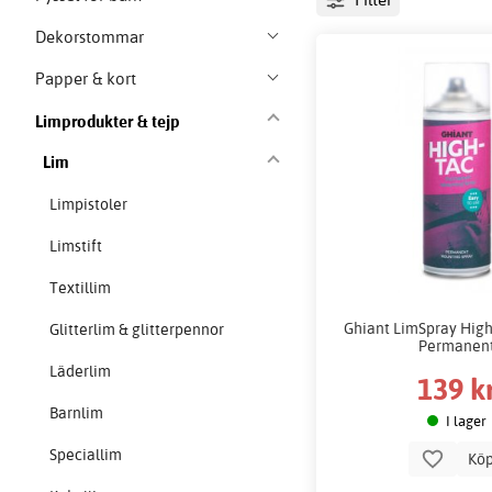
Dekorstommar
Papper & kort
Limprodukter & tejp
Lim
Limpistoler
Limstift
Textillim
Ghiant LimSpray High
Glitterlim & glitterpennor
Permanen
Läderlim
139 k
Barnlim
I lager
Speciallim
Kö