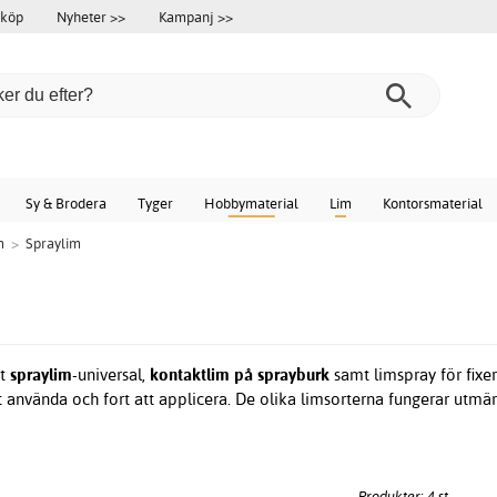
 köp
Nyheter >>
Kampanj >>
Sy & Brodera
Tyger
Hobbymaterial
Lim
Kontorsmaterial
m
>
Spraylim
at
spraylim
-universal,
kontaktlim på sprayburk
samt limspray för fixe
tt använda och fort att applicera. De olika limsorterna fungerar utmär
Produkter: 4 st