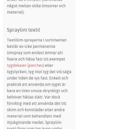
något mellan olika limsorter och
material).
Spraylim textil
Textillim-sprayerna i sortimentet
består av icke permanenta
limspray som endast ämnar att
fixera och hålla fast till exempel
tygdekaler (patches)
eller
tygstycken, tyg mot tyg det vill säga
under tiden de sys fast. Enkelt och
praktisk att använda om tyget är
bara en liten smula skrynkligt och
behöver hållas slätt. Var dock
försiktig med att använda det till
skinn och konstläder eller andra
material som behandlats med
mjukgörande medel. Spraylim-
textil finns som lim även under