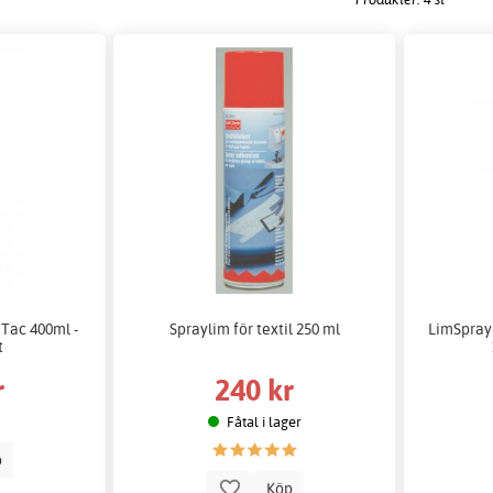
Tac 400ml -
Spraylim för textil 250 ml
LimSpray
t
r
240 kr
Fåtal i lager
p
Köp