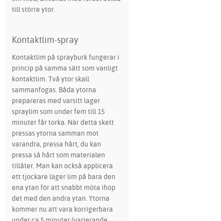
till större ytor.
Kontaktlim-spray
Kontaktlim på sprayburk fungerar i
princip på samma sätt som vanligt
kontaktlim. Två ytor skall
sammanfogas. Båda ytorna
prepareras med varsitt lager
spraylim som under fem till 15
minuter får torka. När detta skett
pressas ytorna samman mot
varandra, pressa hårt, du kan
pressa så hårt som materialen
tillåter. Man kan också applicera
ett tjockare lager lim på bara den
ena ytan för att snabbt möta ihop
det med den andra ytan. Ytorna
kommer nu att vara korrigerbara
under ca 5 minuter (varierande