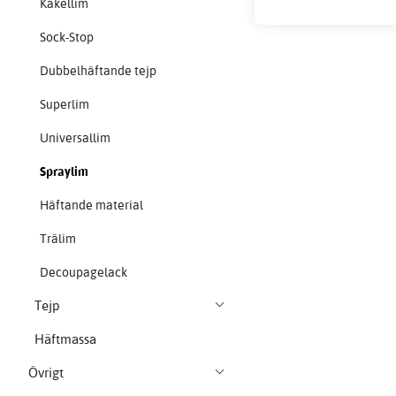
Kakellim
Sock-Stop
Dubbelhäftande tejp
Superlim
Universallim
Spraylim
Häftande material
Trälim
Decoupagelack
Tejp
Häftmassa
Övrigt