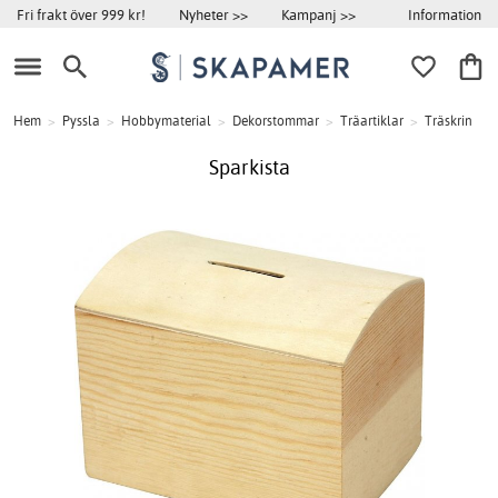
Information
Fri frakt över 999 kr!
Nyheter >>
Kampanj >>
Hem
>
Pyssla
>
Hobbymaterial
>
Dekorstommar
>
Träartiklar
>
Träskrin
Sparkista