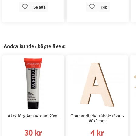
Se alla
Köp
Andra kunder köpte även:
Akrylfärg Amsterdam 20ml
Obehandlade träbokstäver -
80x5 mm
30 kr
4 kr