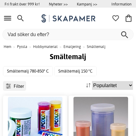
Information
Fri frakt över 999 kr!
Nyheter >>
Kampanj >>
Hem
>
Pyssla
>
Hobbymaterial
>
Emaljering
>
Smältemalj
Smältemalj
Smältemalj 780-850° C
Smältemalj 150 °C
Filter