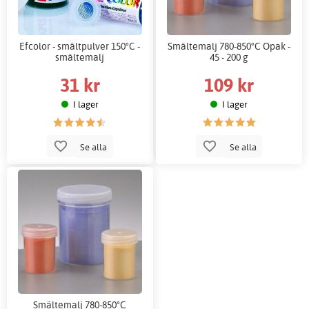
Efcolor - smältpulver 150°C -
Smältemalj 780-850°C Opak -
smältemalj
45 - 200 g
31 kr
109 kr
I lager
I lager
Se alla
Se alla
Smältemalj 780-850°C