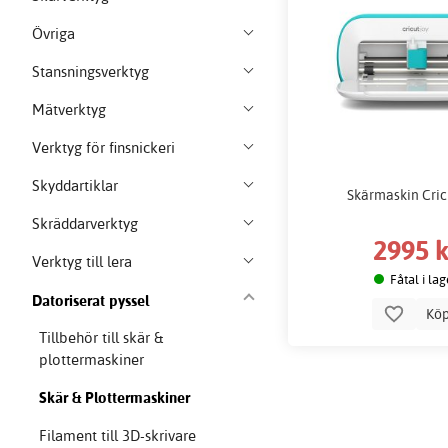
Övriga
Stansningsverktyg
Mätverktyg
Verktyg för finsnickeri
Skyddartiklar
Skärmaskin Cric
Skräddarverktyg
2995 k
Verktyg till lera
Fåtal i lag
Datoriserat pyssel
Kö
Tillbehör till skär &
plottermaskiner
Skär & Plottermaskiner
Filament till 3D-skrivare