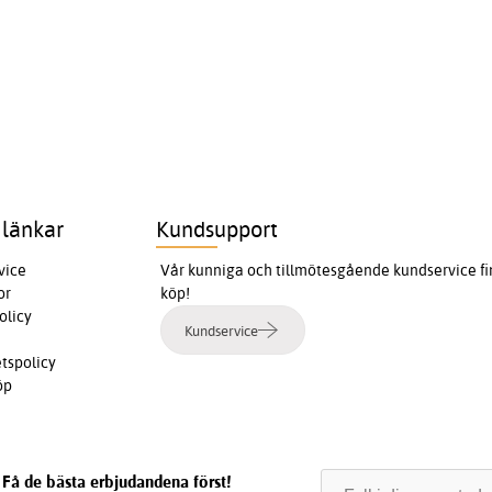
 länkar
Kundsupport
vice
Vår kunniga och tillmötesgående kundservice finn
or
köp!
olicy
Kundservice
etspolicy
öp
Få de bästa erbjudandena först!