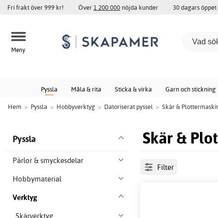
Fri frakt över 999 kr!
Över
1 200 000
nöjda kunder
30 dagars öppet
Meny
Pyssla
Måla & rita
Sticka & virka
Garn och stickning
Hem
>
Pyssla
>
Hobbyverktyg
>
Datoriserat pyssel
>
Skär & Plottermaski
Skär & Plo
Pyssla
Pärlor & smyckesdelar
Filter
Hobbymaterial
Verktyg
Skärverktyg