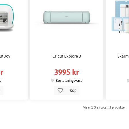
ut Joy
Cricut Explore 3
Skärma
r
3995 kr
er
Beställningsvara
p
Köp
Visar
1-3
av totalt
3
produkter