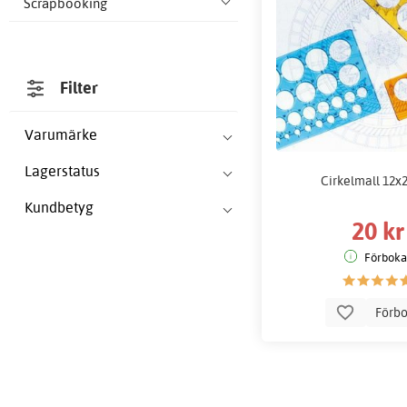
Scrapbooking
Filter
Varumärke
Lagerstatus
Cirkelmall 12x
Kundbetyg
20 kr
Förboka
Förb