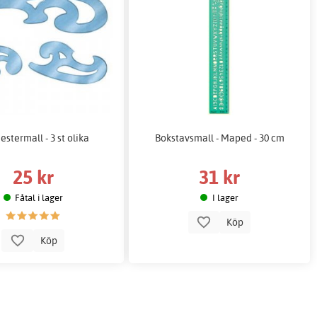
stermall - 3 st olika
Bokstavsmall - Maped - 30 cm
25 kr
31 kr
Fåtal i lager
I lager
Köp
Köp