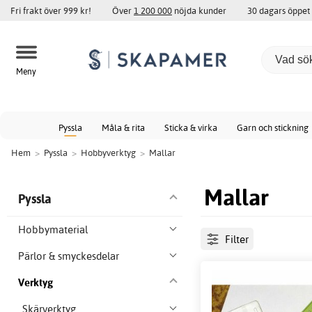
Fri frakt över 999 kr!
Över
1 200 000
nöjda kunder
30 dagars öppet
Meny
Pyssla
Måla & rita
Sticka & virka
Garn och stickning
Hem
>
Pyssla
>
Hobbyverktyg
>
Mallar
Mallar
Pyssla
Hobbymaterial
Filter
Pärlor & smyckesdelar
Verktyg
Skärverktyg