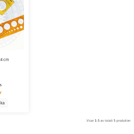
24 cm
s
oka
Visar
1-5
av totalt
5
produkter