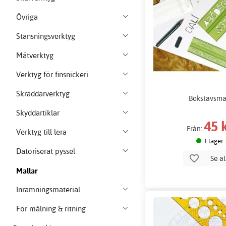
Övriga
Stansningsverktyg
Mätverktyg
Verktyg för finsnickeri
Skräddarverktyg
Bokstavsma
Skyddartiklar
45 
Från:
Verktyg till lera
I lager
Datoriserat pyssel
Se a
Mallar
Inramningsmaterial
För målning & ritning