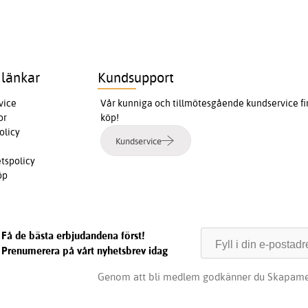
 länkar
Kundsupport
vice
Vår kunniga och tillmötesgående kundservice finn
or
köp!
olicy
Kundservice
etspolicy
öp
Få de bästa erbjudandena först!
Prenumerera på vårt nyhetsbrev idag
Genom att bli medlem godkänner du Skapame