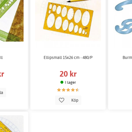
ll
Ellipsmall 15x26 cm - 480/P
Burme
kr
20 kr
I lager
lla
Köp