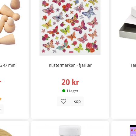
0 & 47 mm
Klistermärken - fjärilar
Tän
r
20 kr
I lager
Köp
p