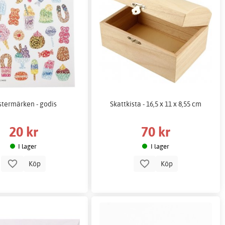
stermärken - godis
Skattkista - 16,5 x 11 x 8,55 cm
20 kr
70 kr
I lager
I lager
Köp
Köp