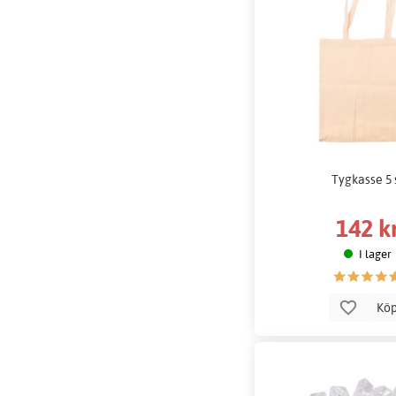
Tygkasse 5 
142 k
I lager
Kö