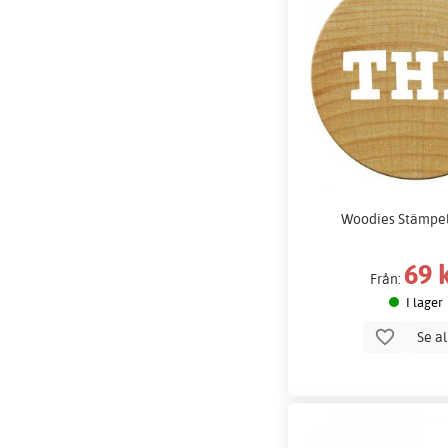
Woodies Stämpe
69 
Från:
I lager
Se a