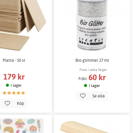
Platta - 50 st
Bio-glimmer 27 ml
Finns i olika färger
179 kr
60 kr
Från:
I lager
I lager
Se alla
Köp