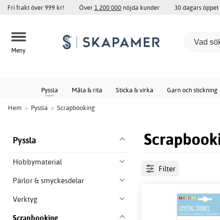
Fri frakt över 999 kr!
Över
1 200 000
nöjda kunder
30 dagars öppet
Meny
Pyssla
Måla & rita
Sticka & virka
Garn och stickning
Hem
>
Pyssla
>
Scrapbooking
Scrapbook
Pyssla
Hobbymaterial
Filter
Pärlor & smyckesdelar
Verktyg
Scrapbooking