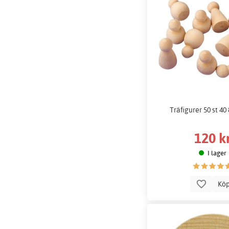
Träfigurer 50 st 4
120 k
I lager
Kö