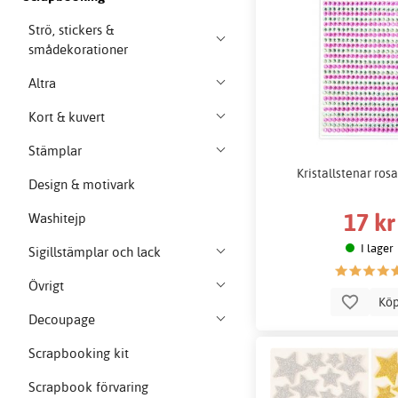
Strö, stickers &
smådekorationer
Altra
Kort & kuvert
Stämplar
Kristallstenar rosa
Design & motivark
17 kr
Washitejp
I lager
Sigillstämplar och lack
Övrigt
Kö
Decoupage
Scrapbooking kit
Scrapbook förvaring