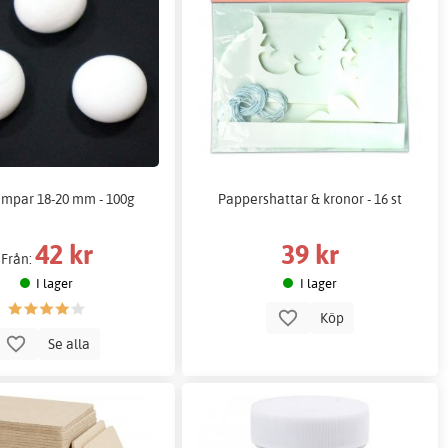
impar 18-20 mm - 100g
Pappershattar & kronor - 16 st
42 kr
39 kr
Från:
I lager
I lager
Köp
Se alla