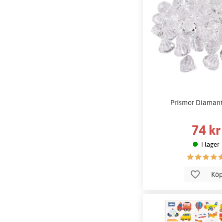
Prismor Diamant 
74 kr
I lager
Kö