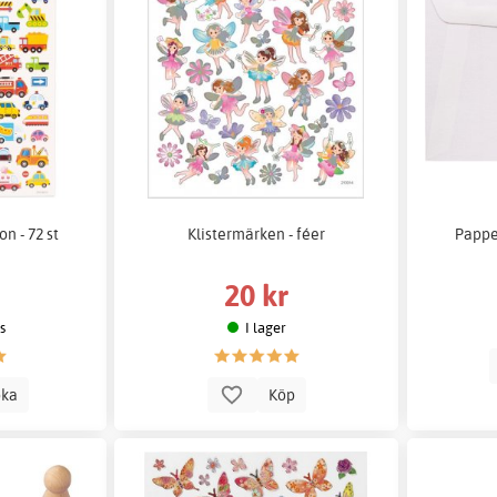
n - 72 st
Klistermärken - féer
Papper
20 kr
s
I lager
oka
Köp