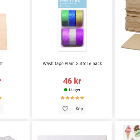
st
Washitape Plain Glitter 6-pack
r
46 kr
I lager
p
Köp