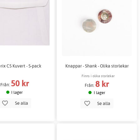
ix C5 Kuvert - 5-pack
Knappar - Shank - Olika storlekar
Finns i olika storlekar
50 kr
8 kr
Från:
Från:
I lager
I lager
Se alla
Se alla