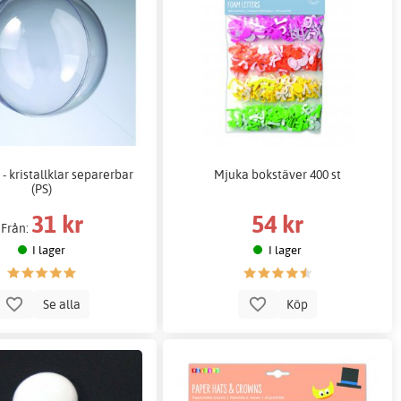
 - kristallklar separerbar
Mjuka bokstäver 400 st
(PS)
31 kr
54 kr
Från:
I lager
I lager
Se alla
Köp