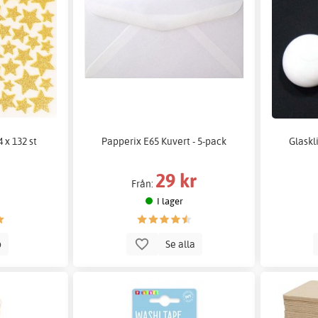
4 x 132 st
Papperix E65 Kuvert - 5-pack
Glaskl
29 kr
Från:
I lager
p
Se alla