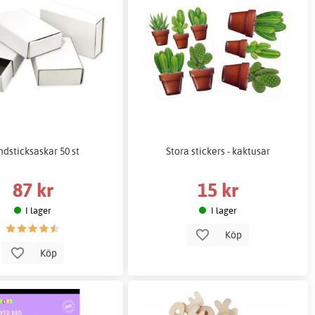
dsticksaskar 50 st
Stora stickers - kaktusar
87 kr
15 kr
I lager
I lager
Köp
Köp