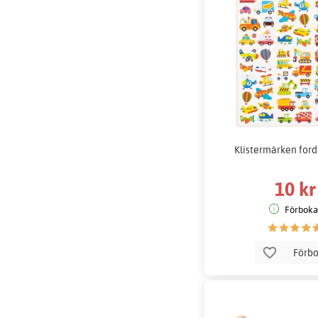
Klistermärken fordo
10 kr
Förboka
Förb