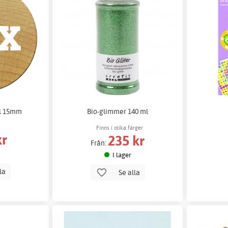
l 15mm
Bio-glimmer 140 ml
Finns i olika färger
kr
235 kr
Från:
I lager
lla
Se alla