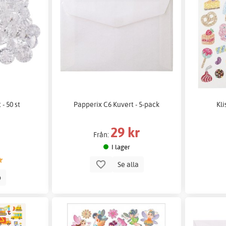
- 50 st
Papperix C6 Kuvert - 5-pack
Kli
29 kr
Från:
I lager
Se alla
p