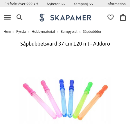
Information
Fri frakt över 999 kr!
Nyheter >>
Kampanj >>
Hem
>
Pyssla
>
Hobbymaterial
>
Barnpyssel
>
Såpbubblor
Såpbubbelsvärd 37 cm 120 ml - Alldoro