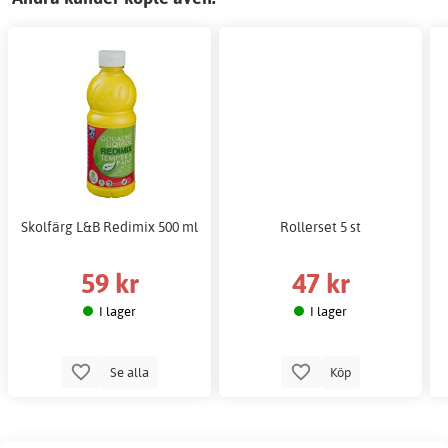
Skolfärg L&B Redimix 500 ml
Rollerset 5 st
59 kr
47 kr
I lager
I lager
Se alla
Köp