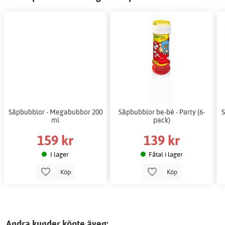
Såpbubblor - Megabubbor 200
Såpbubblor be-bé - Party (6-
ml
pack)
159 kr
139 kr
I lager
Fåtal i lager
Köp
Köp
Andra kunder köpte även: