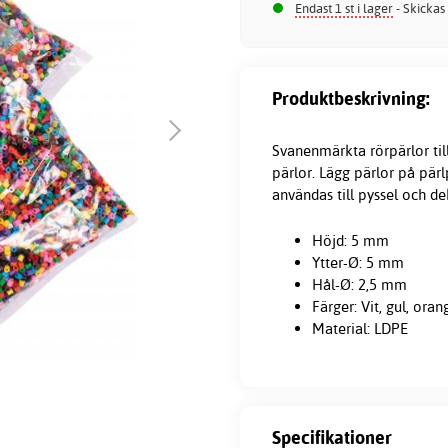
Endast 1 st i lager
- Skickas
Produktbeskrivning:
Svanenmärkta
rörpärlor
til
pärlor. Lägg pärlor på pärl
användas till pyssel och de
Höjd: 5 mm
Ytter-Ø: 5 mm
Hål-Ø: 2,5 mm
Färger: Vit, gul, orang
Material: LDPE
Specifikationer