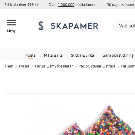
Fri frakt över 999 kr!
Över
1 200 000
nöjda kunder
30 dagars öppet
Meny
Pyssla
Måla & rita
Sticka & virka
Garn och stickning
Hem
>
Pyssla
>
Pärlor & smyckesdelar
>
Pärlor, stenar & strass
>
Pärlplat