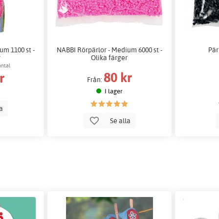
um 1100 st -
NABBI Rörpärlor - Medium 6000 st -
Pär
r
Olika färger
antal
80 kr
r
Från:
I lager
la
Se alla