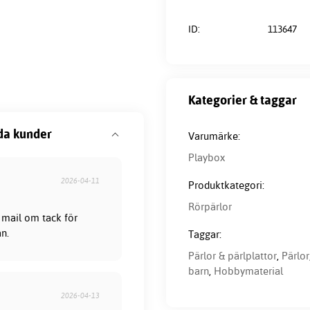
ID:
113647
Kategorier & taggar
da kunder
Varumärke:
Playbox
2026-04-11
Produktkategori:
Rörpärlor
 mail om tack för
ån.
Taggar:
Pärlor & pärlplattor
,
Pärlor
barn
,
Hobbymaterial
2026-04-13