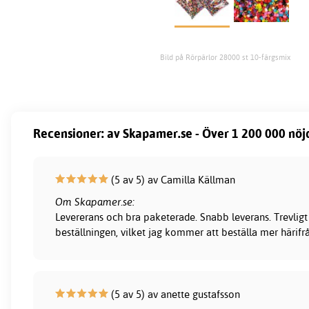
Bild på Rörpärlor 28000 st 10-färgsmix
Recensioner: av Skapamer.se - Över 1 200 000 nöj
(5 av 5) av Camilla Källman
Om Skapamer.se:
Levererans och bra paketerade. Snabb leverans. Trevligt
beställningen, vilket jag kommer att beställa mer härifr
(5 av 5) av anette gustafsson