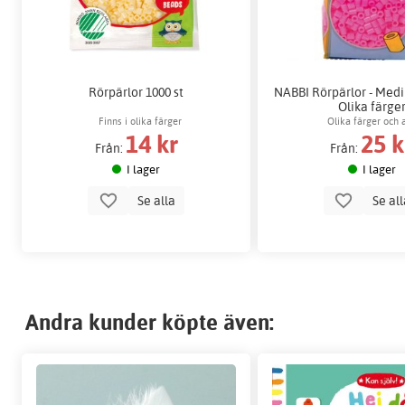
Rörpärlor 1000 st
NABBI Rörpärlor - Medi
Olika färge
Finns i olika färger
Olika färger och 
14 kr
25 k
Från:
Från:
I lager
I lager
Se alla
Se al
Andra kunder köpte även: